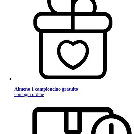
Almeno 1 campioncino gratuito
con ogni ordine