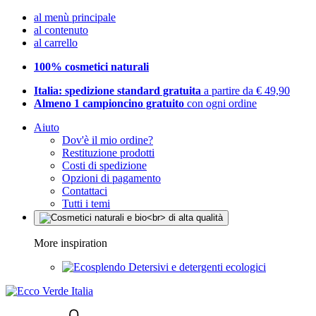
al menù principale
al contenuto
al carrello
100% cosmetici naturali
Italia: spedizione standard gratuita
a partire da € 49,90
Almeno 1 campioncino gratuito
con ogni ordine
Aiuto
Dov'è il mio ordine?
Restituzione prodotti
Costi di spedizione
Opzioni di pagamento
Contattaci
Tutti i temi
More inspiration
Detersivi e detergenti ecologici