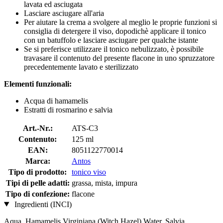
lavata ed asciugata
Lasciare asciugare all'aria
Per aiutare la crema a svolgere al meglio le proprie funzioni si
consiglia di detergere il viso, dopodichè applicare il tonico
con un batuffolo e lasciare asciugare per qualche istante
Se si preferisce utilizzare il tonico nebulizzato, è possibile
travasare il contenuto del presente flacone in uno spruzzatore
precedentemente lavato e sterilizzato
Elementi funzionali:
Acqua di hamamelis
Estratti di rosmarino e salvia
Art.-Nr.:
ATS-C3
Contenuto:
125 ml
EAN:
8051122770014
Marca:
Antos
Tipo di prodotto:
tonico viso
Tipi di pelle adatti:
grassa, mista, impura
Tipo di confezione:
flacone
Ingredienti (INCI)
Aqua, Hamamelis Virginiana (Witch Hazel) Water, Salvia