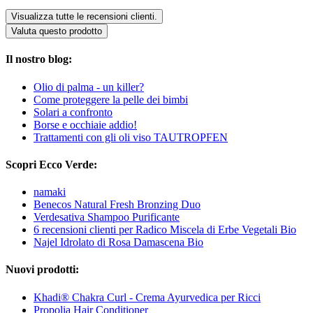
Visualizza tutte le recensioni clienti.
Valuta questo prodotto
Il nostro blog:
Olio di palma - un killer?
Come proteggere la pelle dei bimbi
Solari a confronto
Borse e occhiaie addio!
Trattamenti con gli oli viso TAUTROPFEN
Scopri Ecco Verde:
namaki
Benecos Natural Fresh Bronzing Duo
Verdesativa Shampoo Purificante
6 recensioni clienti per Radico Miscela di Erbe Vegetali Bio
Najel Idrolato di Rosa Damascena Bio
Nuovi prodotti:
Khadi® Chakra Curl - Crema Ayurvedica per Ricci
Propolia Hair Conditioner