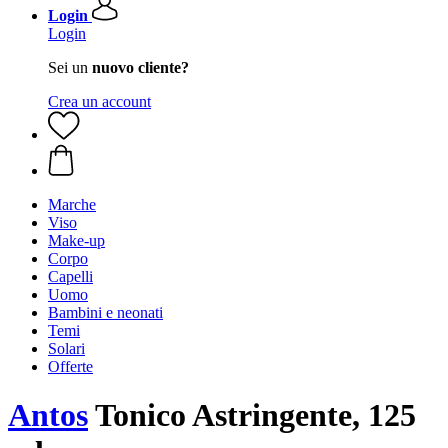
Login
Login
Sei un
nuovo cliente?
Crea un account
Marche
Viso
Make-up
Corpo
Capelli
Uomo
Bambini e neonati
Temi
Solari
Offerte
Antos
Tonico Astringente, 125