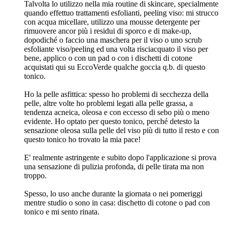
Talvolta lo utilizzo nella mia routine di skincare, specialmente
quando effettuo trattamenti esfolianti, peeling viso: mi strucco
con acqua micellare, utilizzo una mousse detergente per
rimuovere ancor più i residui di sporco e di make-up,
dopodiché o faccio una maschera per il viso o uno scrub
esfoliante viso/peeling ed una volta risciacquato il viso per
bene, applico o con un pad o con i dischetti di cotone
acquistati qui su EccoVerde qualche goccia q.b. di questo
tonico.
Ho la pelle asfittica: spesso ho problemi di secchezza della
pelle, altre volte ho problemi legati alla pelle grassa, a
tendenza acneica, oleosa e con eccesso di sebo più o meno
evidente. Ho optato per questo tonico, perché detesto la
sensazione oleosa sulla pelle del viso più di tutto il resto e con
questo tonico ho trovato la mia pace!
E' realmente astringente e subito dopo l'applicazione si prova
una sensazione di pulizia profonda, di pelle tirata ma non
troppo.
Spesso, lo uso anche durante la giornata o nei pomeriggi
mentre studio o sono in casa: dischetto di cotone o pad con
tonico e mi sento rinata.