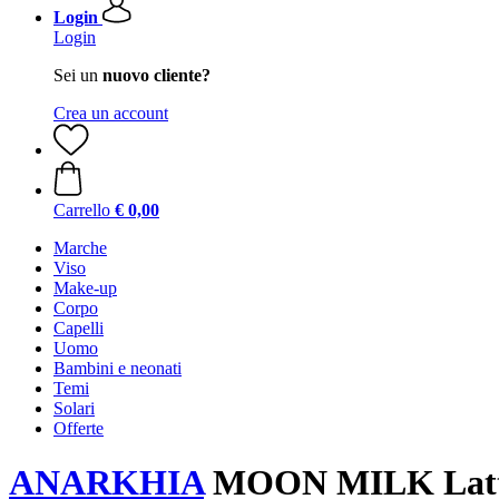
Login
Login
Sei un
nuovo cliente?
Crea un account
Carrello
€ 0,00
Marche
Viso
Make-up
Corpo
Capelli
Uomo
Bambini e neonati
Temi
Solari
Offerte
ANARKHIA
MOON MILK Latte 