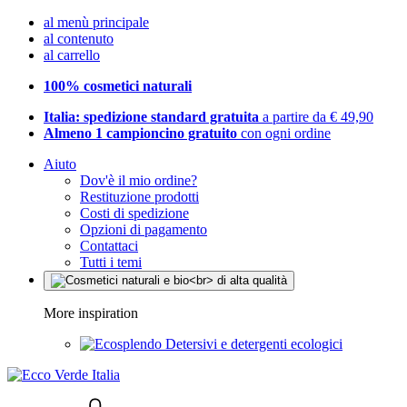
al menù principale
al contenuto
al carrello
100% cosmetici naturali
Italia: spedizione standard gratuita
a partire da € 49,90
Almeno 1 campioncino gratuito
con ogni ordine
Aiuto
Dov'è il mio ordine?
Restituzione prodotti
Costi di spedizione
Opzioni di pagamento
Contattaci
Tutti i temi
More inspiration
Detersivi e detergenti ecologici