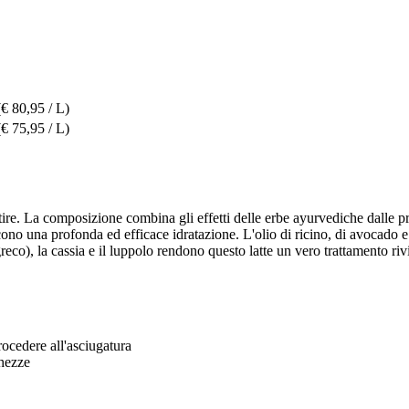
(€ 80,95 / L)
(€ 75,95 / L)
ire. La composizione combina gli effetti delle erbe ayurvediche dalle pro
ono una profonda ed efficace idratazione. L'olio di ricino, di avocado e
eco), la cassia e il luppolo rendono questo latte un vero trattamento rivit
rocedere all'asciugatura
ghezze