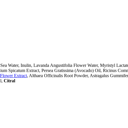
ea Water, Inulin, Lavanda Angustifolia Flower Water, Myristyl Lactate,
um Spicatum Extract, Persea Gratissima (Avocado) Oil, Ricinus Com
Flower Extract
, Althaea Officinalis Root Powder, Astragalus Gummife
al,
Citral