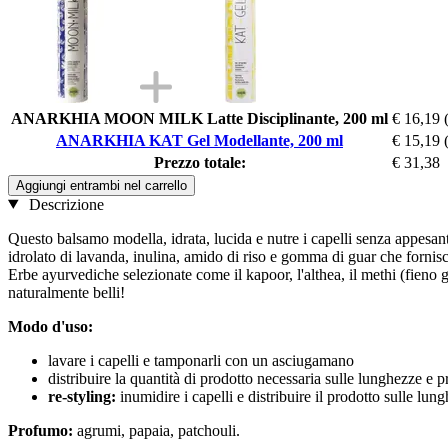
ANARKHIA MOON MILK Latte Disciplinante, 200 ml
€ 16,19
ANARKHIA KAT Gel Modellante, 200 ml
€ 15,19
Prezzo totale:
€ 31,38
Aggiungi entrambi nel carrello
Descrizione
Questo balsamo modella, idrata, lucida e nutre i capelli senza appesant
idrolato di lavanda, inulina, amido di riso e gomma di guar che fornisc
Erbe ayurvediche selezionate come il kapoor, l'althea, il methi (fieno gr
naturalmente belli!
Modo d'uso:
lavare i capelli e tamponarli con un asciugamano
distribuire la quantità di prodotto necessaria sulle lunghezze e p
re-styling:
inumidire i capelli e distribuire il prodotto sulle lun
Profumo:
agrumi, papaia, patchouli.