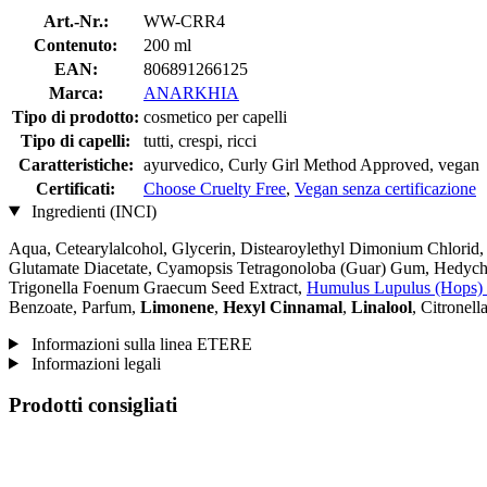
Art.-Nr.:
WW-CRR4
Contenuto:
200 ml
EAN:
806891266125
Marca:
ANARKHIA
Tipo di prodotto:
cosmetico per capelli
Tipo di capelli:
tutti, crespi, ricci
Caratteristiche:
ayurvedico, Curly Girl Method Approved, vegan
Certificati:
Choose Cruelty Free
,
Vegan senza certificazione
Ingredienti (INCI)
Aqua, Cetearylalcohol, Glycerin, Distearoylethyl Dimonium Chlorid, S
Glutamate Diacetate, Cyamopsis Tetragonoloba (Guar) Gum, Hedychi
Trigonella Foenum Graecum Seed Extract,
Humulus Lupulus (Hops) 
Benzoate, Parfum,
Limonene
,
Hexyl Cinnamal
,
Linalool
, Citronell
Informazioni sulla linea ETERE
Informazioni legali
Prodotti consigliati