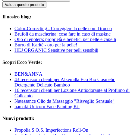
Valuta questo prodotto
Il nostro blog:
Color-Correcting - Correggere la pelle con il trucco
Brufoli da mascherina: cosa fare in caso di maskne
Olio di enotera: proprietà e benefici per pelle e capelli
Burro di Karitè - oro per la pelle!
HEJ ORGANIC Sensitive per pelli sensibili
Scopri Ecco Verde:
BEN&ANNA
43 recensioni clienti per Alkemilla Eco Bio Cosmetic
Detergente Delicato Bamboo
16 recensioni clienti per Lozione Antiodorante al Profumo di
Calicanto
Natessance Olio da Massaggio "Risveglio Sensuale"
namaki Unicorn Face Painting Kit
Nuovi prodotti:
Propolia S.O.S. Imperfections Roll-On