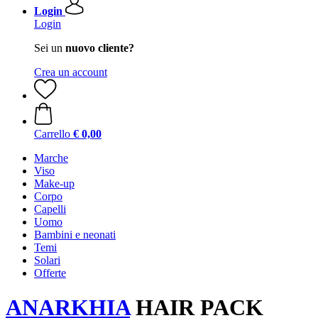
Login
Login
Sei un
nuovo cliente?
Crea un account
Carrello
€ 0,00
Marche
Viso
Make-up
Corpo
Capelli
Uomo
Bambini e neonati
Temi
Solari
Offerte
ANARKHIA
HAIR PACK