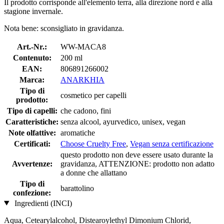
Il prodotto corrisponde all'elemento terra, alla direzione nord e alla
stagione invernale.
Nota bene: sconsigliato in gravidanza.
Art.-Nr.:
WW-MACA8
Contenuto:
200 ml
EAN:
806891266002
Marca:
ANARKHIA
Tipo di
cosmetico per capelli
prodotto:
Tipo di capelli:
che cadono, fini
Caratteristiche:
senza alcool, ayurvedico, unisex, vegan
Note olfattive:
aromatiche
Certificati:
Choose Cruelty Free
,
Vegan senza certificazione
questo prodotto non deve essere usato durante la
Avvertenze:
gravidanza, ATTENZIONE: prodotto non adatto
a donne che allattano
Tipo di
barattolino
confezione:
Ingredienti (INCI)
Aqua, Cetearylalcohol, Distearoylethyl Dimonium Chlorid,