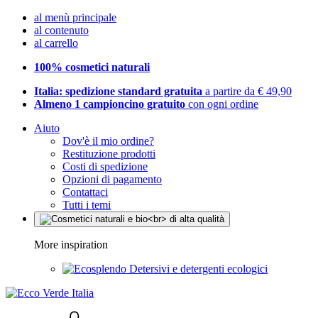
al menù principale
al contenuto
al carrello
100% cosmetici naturali
Italia: spedizione standard gratuita
a partire da € 49,90
Almeno 1 campioncino gratuito
con ogni ordine
Aiuto
Dov'è il mio ordine?
Restituzione prodotti
Costi di spedizione
Opzioni di pagamento
Contattaci
Tutti i temi
More inspiration
Detersivi e detergenti ecologici