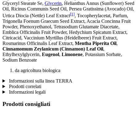
Glyceryl Stearate Se,
Glycerin
, Helianthus Annus (Sunflower) Seed
Oil, Ricinus Communis Seed Oil, Persea Gratissima (Avocado) Oil,
[1]
Urtica Diocia (Nettle) Leaf Extract
, Tocopherylacetat, Parfum,
Trigonella Foenum Graecum Seed Extract, Acacia Concinna Fruit
Powder, Phenoxyethanol, Tetrasodium Glutamate Diacetate,
Emblica Officinalis Fruit Powder, Hedychium Spicatum Extract,
Citricacid, Vaccinium Myrtillus (Heidelbeere) Fruit Extract,
Rosmarinus Officinalis Leaf Extract,
Mentha Piperita Oil
,
Cinnamomum Zeylanicum (Cinnamon) Leaf Oil
,
Ethylhexylglycerin,
Eugenol
,
Limonene
, Potassium Sorbate,
Sodium Benzoate
da agricoltura biologica
Informazioni sulla linea TERRA
Prodotti correlati
Informazioni legali
Prodotti consigliati