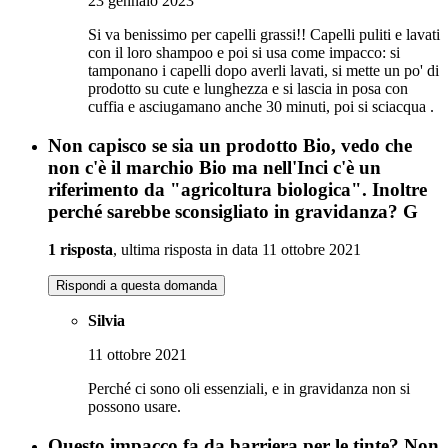
23 gennaio 2023
Si va benissimo per capelli grassi!! Capelli puliti e lavati
con il loro shampoo e poi si usa come impacco: si
tamponano i capelli dopo averli lavati, si mette un po' di
prodotto su cute e lunghezza e si lascia in posa con
cuffia e asciugamano anche 30 minuti, poi si sciacqua .
Non capisco se sia un prodotto Bio, vedo che
non c'è il marchio Bio ma nell'Inci c'è un
riferimento da "agricoltura biologica". Inoltre
perché sarebbe sconsigliato in gravidanza? G
1 risposta
, ultima risposta in data 11 ottobre 2021
Rispondi a questa domanda
Silvia
11 ottobre 2021
Perché ci sono oli essenziali, e in gravidanza non si
possono usare.
Questo impacco fa da barriera per le tinte? Non