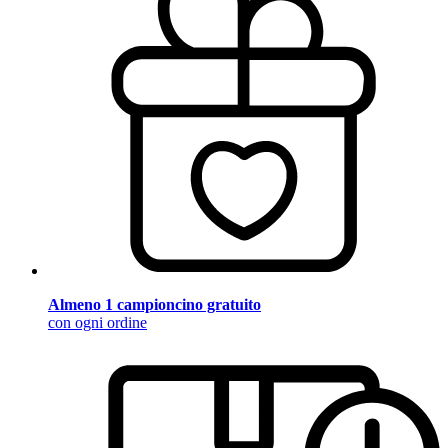
Almeno 1 campioncino gratuito
con ogni ordine