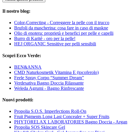
Il nostro blog:
Color-Correcting - Correggere la pelle con il trucco
Brufoli da mascherina: cosa fare in caso di maskne
Olio di enotera: proprietà e benefici per pelle e capelli
Burro di Karitè - oro per la pelle!
HEJ ORGANIC Sensitive per pelli sensibili
Scopri Ecco Verde:
BEN&ANNA
CMD Naturkosmetik Vitamina E (tocoferolo)
Feele Spray Corpo “Summer Dream”
Verdesativa Bagno Doccia Rilassante
Weleda Agrumi - Bagno Rinfrescante
Nuovi prodotti:
Propolia S.O.S. Imperfections Roll-On
Fruit Pigments Long Last Concealer + Super Fruits
PHYTORELAX LABORATORIES Bagno Doccia - Argan
Propolia SOS Skincare Gel