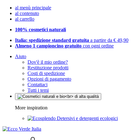
al menù principale
al contenuto
al carrello
100% cosmetici naturali
Italia: spedizione standard gratuita
a partire da € 49,90
Almeno 1 campioncino gratuito
con ogni ordine
Aiuto
Dov'è il mio ordine?
Restituzione prodotti
Costi di spedizione
Opzioni di pagamento
Contattaci
Tutti i temi
More inspiration
Detersivi e detergenti ecologici