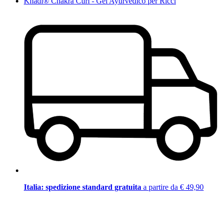
Khadi® Chakra Curl - Gel Ayurvedico per Ricci
Italia: spedizione standard gratuita
a partire da € 49,90