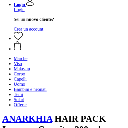
Login
Login
Sei un
nuovo cliente?
Crea un account
Marche
Viso
Make-up
Corpo
Capelli
Uomo
Bambini e neonati
Temi
Solari
Offerte
ANARKHIA
HAIR PACK