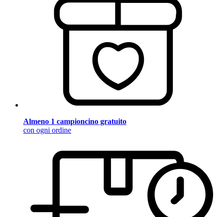
Almeno 1 campioncino gratuito
con ogni ordine