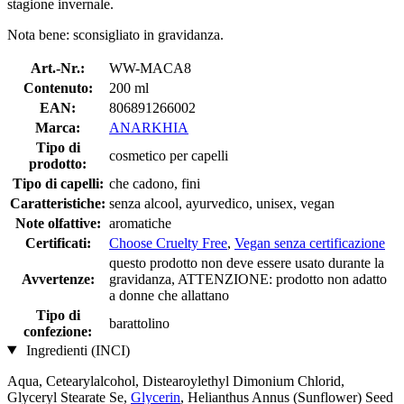
stagione invernale.
Nota bene: sconsigliato in gravidanza.
Art.-Nr.:
WW-MACA8
Contenuto:
200 ml
EAN:
806891266002
Marca:
ANARKHIA
Tipo di
cosmetico per capelli
prodotto:
Tipo di capelli:
che cadono, fini
Caratteristiche:
senza alcool, ayurvedico, unisex, vegan
Note olfattive:
aromatiche
Certificati:
Choose Cruelty Free
,
Vegan senza certificazione
questo prodotto non deve essere usato durante la
Avvertenze:
gravidanza, ATTENZIONE: prodotto non adatto
a donne che allattano
Tipo di
barattolino
confezione:
Ingredienti (INCI)
Aqua, Cetearylalcohol, Distearoylethyl Dimonium Chlorid,
Glyceryl Stearate Se,
Glycerin
, Helianthus Annus (Sunflower) Seed