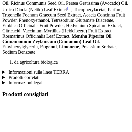
Oil, Ricinus Communis Seed Oil, Persea Gratissima (Avocado) Oil,
[1]
Urtica Diocia (Nettle) Leaf Extract
, Tocopherylacetat, Parfum,
Trigonella Foenum Graecum Seed Extract, Acacia Concinna Fruit
Powder, Phenoxyethanol, Tetrasodium Glutamate Diacetate,
Emblica Officinalis Fruit Powder, Hedychium Spicatum Extract,
Citricacid, Vaccinium Myrtillus (Heidelbeere) Fruit Extract,
Rosmarinus Officinalis Leaf Extract,
Mentha Piperita Oil
,
Cinnamomum Zeylanicum (Cinnamon) Leaf Oil
,
Ethylhexylglycerin,
Eugenol
,
Limonene
, Potassium Sorbate,
Sodium Benzoate
da agricoltura biologica
Informazioni sulla linea TERRA
Prodotti correlati
Informazioni legali
Prodotti consigliati