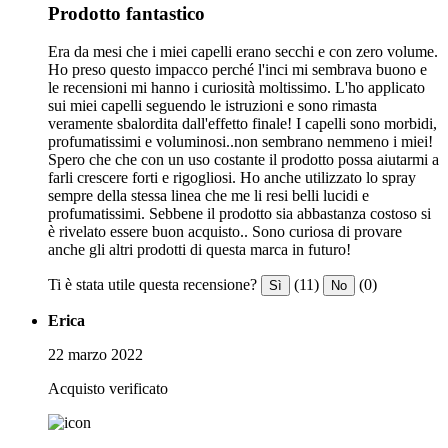
Prodotto fantastico
Era da mesi che i miei capelli erano secchi e con zero volume.
Ho preso questo impacco perché l'inci mi sembrava buono e
le recensioni mi hanno i curiosità moltissimo. L'ho applicato
sui miei capelli seguendo le istruzioni e sono rimasta
veramente sbalordita dall'effetto finale! I capelli sono morbidi,
profumatissimi e voluminosi..non sembrano nemmeno i miei!
Spero che che con un uso costante il prodotto possa aiutarmi a
farli crescere forti e rigogliosi. Ho anche utilizzato lo spray
sempre della stessa linea che me li resi belli lucidi e
profumatissimi. Sebbene il prodotto sia abbastanza costoso si
è rivelato essere buon acquisto.. Sono curiosa di provare
anche gli altri prodotti di questa marca in futuro!
Ti è stata utile questa recensione?
(11)
(0)
Sì
No
Erica
22 marzo 2022
Acquisto verificato