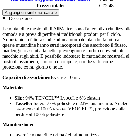
Prezzo totale:
€ 72,48
Aggiungi entrambi nel carrello
Descrizione
Le mutandine mestruali di AllMatters sono l'alternativa riutilizzabile,
comoda e a prova di perdite ai tradizionali prodotti per il ciclo.
Nonostante la fattura simile ad una normale biancheria intima,
queste mutandine hanno strati incorporati che assorbono il flusso,
mantengono asciutta la pelle, prevengono gli odori ed eventuali
macchie sugli abiti. È possibile indossare le mutandine mestruali al
posto di assorbenti, tamponi o coppette, o utilizzarle come
protezione extra, giorno e notte.
Capacità di assorbimento:
circa 10 ml.
Materiale:
Slip:
94% TENCEL™ Lyocell e 6% elastan
Tassello:
fodera 77% poliestere e 23% lana merino. Nucleo
assorbente al 100% viscosa VEOCEL™, protezione dalle
perdite al 100% poliestere
Manutenzione:
lavare le mutandine prima del primo utilizzo