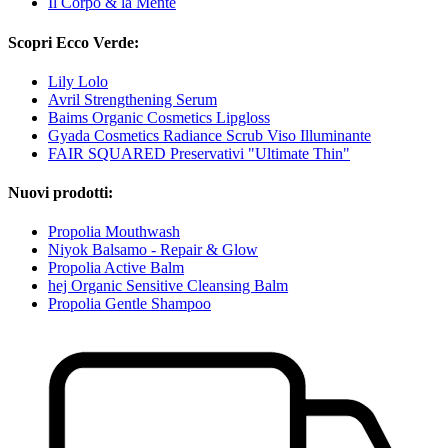
Il Corpo & la Mente
Scopri Ecco Verde:
Lily Lolo
Avril Strengthening Serum
Baims Organic Cosmetics Lipgloss
Gyada Cosmetics Radiance Scrub Viso Illuminante
FAIR SQUARED Preservativi "Ultimate Thin"
Nuovi prodotti:
Propolia Mouthwash
Niyok Balsamo - Repair & Glow
Propolia Active Balm
hej Organic Sensitive Cleansing Balm
Propolia Gentle Shampoo