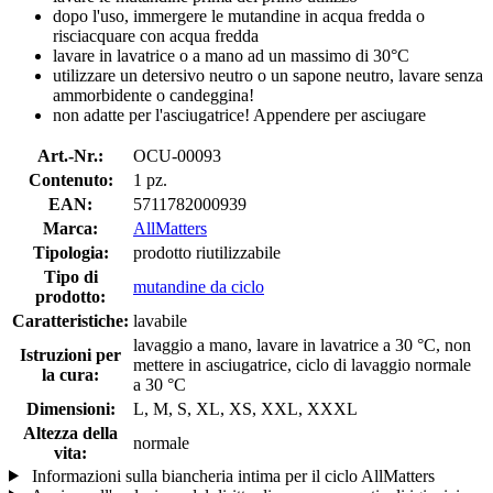
dopo l'uso, immergere le mutandine in acqua fredda o
risciacquare con acqua fredda
lavare in lavatrice o a mano ad un massimo di 30°C
utilizzare un detersivo neutro o un sapone neutro, lavare senza
ammorbidente o candeggina!
non adatte per l'asciugatrice! Appendere per asciugare
Art.-Nr.:
OCU-00093
Contenuto:
1 pz.
EAN:
5711782000939
Marca:
AllMatters
Tipologia:
prodotto riutilizzabile
Tipo di
mutandine da ciclo
prodotto:
Caratteristiche:
lavabile
lavaggio a mano, lavare in lavatrice a 30 °C, non
Istruzioni per
mettere in asciugatrice, ciclo di lavaggio normale
la cura:
a 30 °C
Dimensioni:
L, M, S, XL, XS, XXL, XXXL
Altezza della
normale
vita:
Informazioni sulla biancheria intima per il ciclo AllMatters