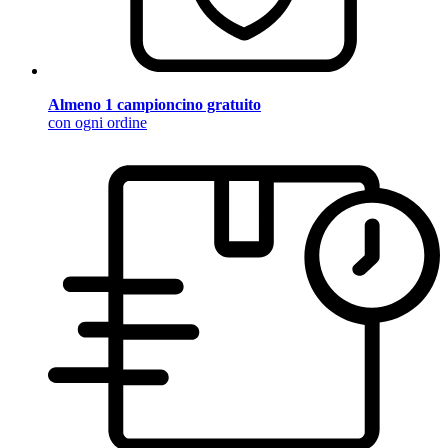
Almeno 1 campioncino gratuito
con ogni ordine