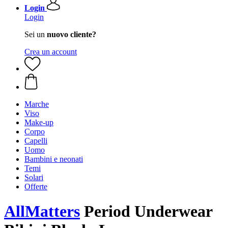
Login
Login
Sei un
nuovo cliente?
Crea un account
Marche
Viso
Make-up
Corpo
Capelli
Uomo
Bambini e neonati
Temi
Solari
Offerte
AllMatters
Period Underwear