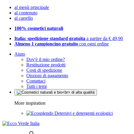
al menù principale
al contenuto
al carrello
100% cosmetici naturali
Italia: spedizione standard gratuita
a partire da € 49,90
Almeno 1 campioncino gratuito
con ogni ordine
Aiuto
Dov'è il mio ordine?
Restituzione prodotti
Costi di spedizione
Opzioni di pagamento
Contattaci
Tutti i temi
More inspiration
Detersivi e detergenti ecologici