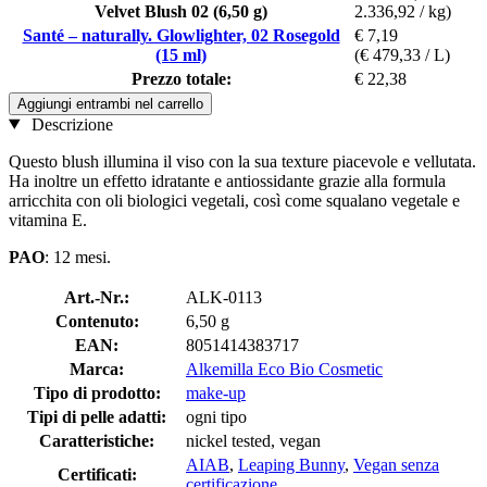
Velvet Blush 02 (6,50 g)
2.336,92 / kg)
Santé – naturally. Glowlighter, 02 Rosegold
€ 7,19
(15 ml)
(€ 479,33 / L)
Prezzo totale:
€ 22,38
Aggiungi entrambi nel carrello
Descrizione
Questo blush illumina il viso con la sua texture piacevole e vellutata.
Ha inoltre un effetto idratante e antiossidante grazie alla formula
arricchita con oli biologici vegetali, così come squalano vegetale e
vitamina E.
PAO
: 12 mesi.
Art.-Nr.:
ALK-0113
Contenuto:
6,50 g
EAN:
8051414383717
Marca:
Alkemilla Eco Bio Cosmetic
Tipo di prodotto:
make-up
Tipi di pelle adatti:
ogni tipo
Caratteristiche:
nickel tested, vegan
AIAB
,
Leaping Bunny
,
Vegan senza
Certificati:
certificazione