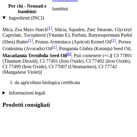
Per chi - Neonati e
bambini
bambini:
Ingredienti (INCI)
[1]
Mica, Zea Mays Starch
, Silicia, Squalen, Zinc Stearate, Glyceryl
Caprylate, Tocopherol (Vitamin E), Parfum, Butyrospermum Parkii
[1]
[1]
(Shea) Butter
, Prunus Armeniaca (Apricot) Kernel Oil
, Persea
[1]
Gratissima (Avocado) Oil
, Pongamia Glabra (Karanja) Seed Oil,
[1]
Macadamia Ternifolia Seed Oil
, Può contenere (+/-)[ CI 77891
(Titanium Dioxid), CI 77491 (Iron Oxide), CI 77492 (Iron Oxide),
CI 77499 (Iron Oxide), CI 77007 (Ultramarines) , CI 77742
(Manganese Violet)]
da agricoltura biologica certificata
Informazioni legali
Prodotti consigliati