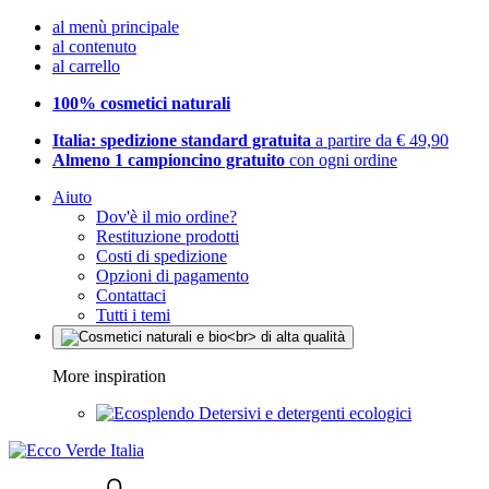
al menù principale
al contenuto
al carrello
100% cosmetici naturali
Italia: spedizione standard gratuita
a partire da € 49,90
Almeno 1 campioncino gratuito
con ogni ordine
Aiuto
Dov'è il mio ordine?
Restituzione prodotti
Costi di spedizione
Opzioni di pagamento
Contattaci
Tutti i temi
More inspiration
Detersivi e detergenti ecologici