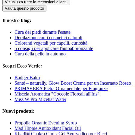
Visualizza tutte le recensioni clienti.
Valuta questo prodotto
Il nostro blog:
Cura dei piedi durante l'estate
Depilazione con i cosmetici naturali
Coloranti vegetali per capelli, curiosità
5 consigli per applicare l'autoabbronzante
Cura della pelle in autunno
Scopri Ecco Verde:
Badger Balm
Santé – naturally. Glow Boost Crema per un Incarnato Roseo
PRIMAVERA Pietra Ornamentale per Fragranze
Miscela Aromatica "Coccole Floreali all'Iris"
Miss W Pro Micellar Water
Nuovi prodotti:
Propolia Organic Evening Syrup
Mad Hippie Antioxidant Facial Oil
Khadi® Chakra Curl - Gel Ayurvedico per Ricci