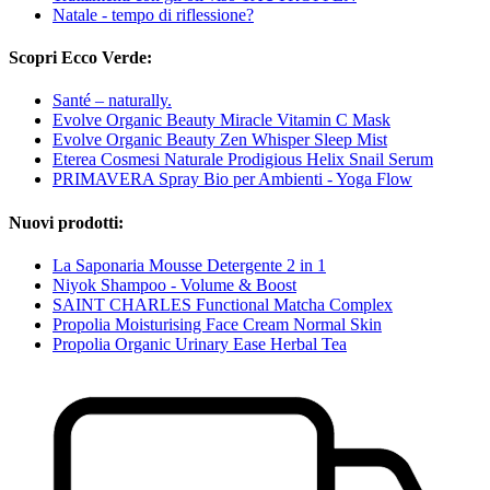
Natale - tempo di riflessione?
Scopri Ecco Verde:
Santé – naturally.
Evolve Organic Beauty Miracle Vitamin C Mask
Evolve Organic Beauty Zen Whisper Sleep Mist
Eterea Cosmesi Naturale Prodigious Helix Snail Serum
PRIMAVERA Spray Bio per Ambienti - Yoga Flow
Nuovi prodotti:
La Saponaria Mousse Detergente 2 in 1
Niyok Shampoo - Volume & Boost
SAINT CHARLES Functional Matcha Complex
Propolia Moisturising Face Cream Normal Skin
Propolia Organic Urinary Ease Herbal Tea