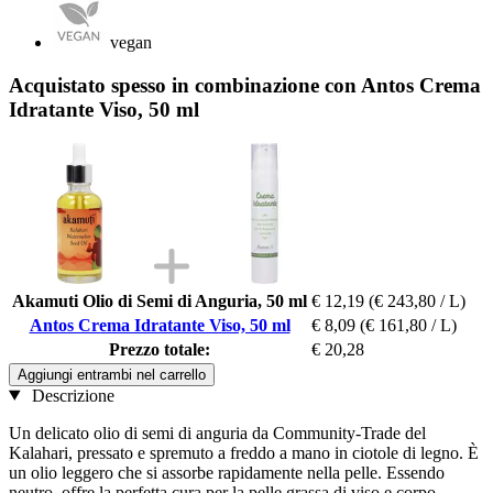
vegan
Acquistato spesso in combinazione con Antos Crema
Idratante Viso, 50 ml
Akamuti Olio di Semi di Anguria, 50 ml
€ 12,19
(€ 243,80 / L)
Antos Crema Idratante Viso, 50 ml
€ 8,09
(€ 161,80 / L)
Prezzo totale:
€ 20,28
Aggiungi entrambi nel carrello
Descrizione
Un delicato olio di semi di anguria da Community-Trade del
Kalahari, pressato e spremuto a freddo a mano in ciotole di legno. È
un olio leggero che si assorbe rapidamente nella pelle. Essendo
neutro, offre la perfetta cura per la pelle grassa di viso e corpo,