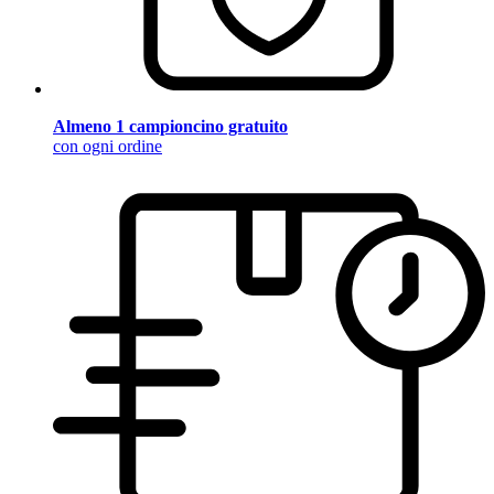
Almeno 1 campioncino gratuito
con ogni ordine