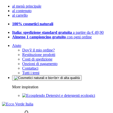
al menù principale
al contenuto
al carrello
100% cosmetici naturali
Italia: spedizione standard gratuita
a partire da € 49,90
Almeno 1 campioncino gratuito
con ogni ordine
Aiuto
Dov'è il mio ordine?
Restituzione prodotti
Costi di spedizione
Opzioni di pagamento
Contattaci
Tutti i temi
More inspiration
Detersivi e detergenti ecologici