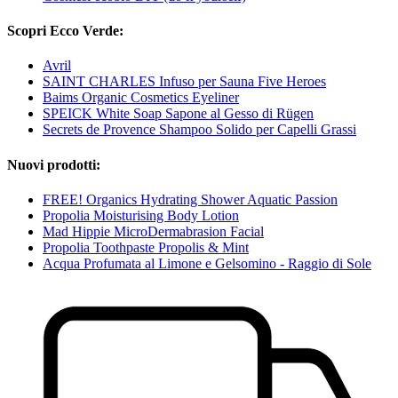
Scopri Ecco Verde:
Avril
SAINT CHARLES Infuso per Sauna Five Heroes
Baims Organic Cosmetics Eyeliner
SPEICK White Soap Sapone al Gesso di Rügen
Secrets de Provence Shampoo Solido per Capelli Grassi
Nuovi prodotti:
FREE! Organics Hydrating Shower Aquatic Passion
Propolia Moisturising Body Lotion
Mad Hippie MicroDermabrasion Facial
Propolia Toothpaste Propolis & Mint
Acqua Profumata al Limone e Gelsomino - Raggio di Sole