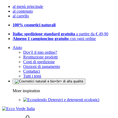
al menù principale
al contenuto
al carrello
100% cosmetici naturali
Italia: spedizione standard gratuita
a partire da € 49,90
Almeno 1 campioncino gratuito
con ogni ordine
Aiuto
Dov'è il mio ordine?
Restituzione prodotti
Costi di spedizione
Opzioni di pagamento
Contattaci
Tutti i temi
More inspiration
Detersivi e detergenti ecologici