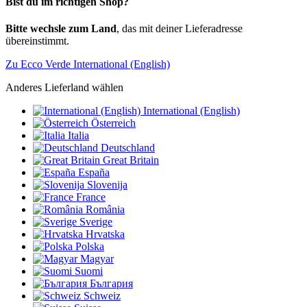
Bist du im richtigen Shop?
Bitte wechsle zum Land
, das mit deiner Lieferadresse
übereinstimmt.
Zu Ecco Verde International (English)
Anderes Lieferland wählen
International (English)
Österreich
Italia
Deutschland
Great Britain
España
Slovenija
France
România
Sverige
Hrvatska
Polska
Magyar
Suomi
България
Schweiz