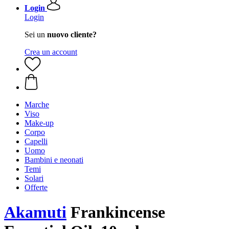
Login
Login
Sei un
nuovo cliente?
Crea un account
Marche
Viso
Make-up
Corpo
Capelli
Uomo
Bambini e neonati
Temi
Solari
Offerte
Akamuti
Frankincense