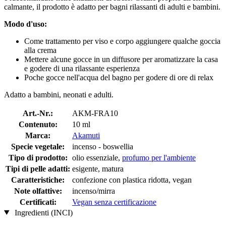
calmante, il prodotto è adatto per bagni rilassanti di adulti e bambini.
Modo d'uso:
Come trattamento per viso e corpo aggiungere qualche goccia
alla crema
Mettere alcune gocce in un diffusore per aromatizzare la casa
e godere di una rilassante esperienza
Poche gocce nell'acqua del bagno per godere di ore di relax
Adatto a bambini, neonati e adulti.
Art.-Nr.:
AKM-FRA10
Contenuto:
10 ml
Marca:
Akamuti
Specie vegetale:
incenso - boswellia
Tipo di prodotto:
olio essenziale,
profumo per l'ambiente
Tipi di pelle adatti:
esigente, matura
Caratteristiche:
confezione con plastica ridotta, vegan
Note olfattive:
incenso/mirra
Certificati:
Vegan senza certificazione
Ingredienti (INCI)