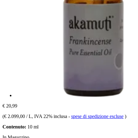
€ 20,99
(
€ 2.099,00 / L
, IVA 22% inclusa
-
spese di spedizione escluse
)
Contenuto:
10 ml
In Magazzino