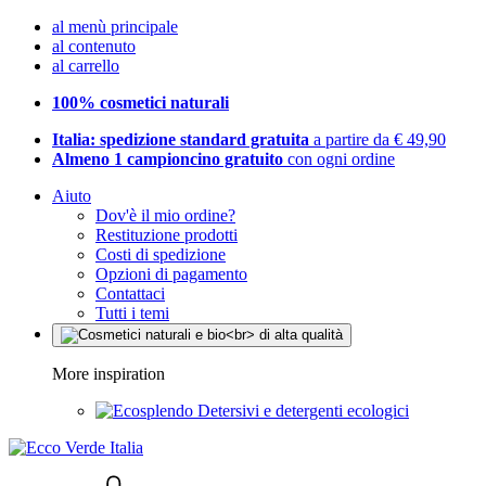
al menù principale
al contenuto
al carrello
100% cosmetici naturali
Italia: spedizione standard gratuita
a partire da € 49,90
Almeno 1 campioncino gratuito
con ogni ordine
Aiuto
Dov'è il mio ordine?
Restituzione prodotti
Costi di spedizione
Opzioni di pagamento
Contattaci
Tutti i temi
More inspiration
Detersivi e detergenti ecologici