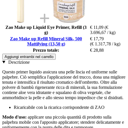
Zao Make up Liquid Eye Primer, Refill (3
€ 11,09
(€
g)
3.696,67 / kg)
Zao Make up Refill Mineral Silk, 500
€ 17,79
Mattifying (13,50 g)
(€ 1.317,78 / kg)
Prezzo totale:
€ 28,88
Aggiungi entrambi nel carrello
Descrizione
Questo primer liquido assicura una pelle liscia ed uniforme sulle
palpebre. Ciò semplifica l'applicazione del trucco, dona una migliore
tenuta e intensifica il risultato cromatico dell'ombretto. Oltre alla
polvere di bambù rigenerante ricca di minerali, la sua formulazione
contiene aloe vera idratante e squalano di oliva vegetale, che
ammorbidisce la pelle e allo stesso tempo impedisce che si disidrati.
Ricaricabile con la ricarica corrispondente di ZAO
Modo d'uso:
applicare una piccola quantità di prodotto sulla
palpebra mobile con l'apposito applicatore; stendere delicatamente e
uniformemente con la punta delle dita e tamponare.