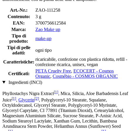
Art.-Nr.:
ZAO-111258
Contenuto:
3 g
EAN:
3700756612584
Marca:
Zao Make up
Tipo di
make-up
prodotto:
Tipi di pelle
ogni tipo
adatti:
ricaricabile, confezione con plastica ridotta, refill -
Caratteristiche:
confezione ricarica, unisex, vegan
PETA Cruelty Free
,
ECOCERT - Cosmos
Certificati:
Organic
,
Cosmébio - COSMOS ORGANIC
Ingredienti (INCI)
[1]
Phyllostachys Nigra Extract
, Mica, Silicia, Aloe Barbadensis Leaf
[1]
[2]
Juice
,
Glycerin
, Polyglyceryl-10 Stearate, Squalane,
Octyldodecanol, Glyceryl Stearate, Polyglyceryl-10 Myristate,
Glyceryl Caprylate, CI 77891 (Titanium Dioxid), Cetearylalcohol,
Magnesium Aluminium Silicate, Sucrose Stearate, P-Anisic Acid,
Sodium Stearoyl Lactylate, Xanthan Gum, Lecithin, Bambusa
Arundinacea Stem Powder, Helianthus Annus (Sunflower) Seed