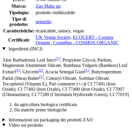
Marca:
Zao Make up
Tipologia:
prodotto riutilizzabile
Tipo di
pennello
prodotto:
Caratteristiche:
ricaricabile, unisex, vegan
UK Vegan Society
,
ECOCERT - Cosmos
Certificati:
Organic
,
Cosmébio - COSMOS ORGANIC
Ingredienti (INCI)
[1]
Aloe Barbadensis Leaf Juice
, Propylene Glycol, Parfum,
Magnesium Aluminium Silicate, Bambusa Vulgaris (Bamboo) Leaf
[1]
[2]
[1]
Extract
, Glycerin
, Acacia Senegal Gum
, Butyrospermum
[1]
Parkii (Shea) Butter
, Cetearyl Olivate, Sorbitan Olivate,
Tocopherol (Vitamin E), Può contenere (+/-)[ CI 77491 (Iron
Oxide), CI 77492 (Iron Oxide), CI 77499 (Iron Oxide), CI 77007
(Ultramarines) , CI 77289 (Chromium Hydroxide Green), CI 77019]
da agricoltura biologica certificata
Da materie prime biologiche
Informazioni sui packaging dei prodotti ZAO
Video sul prodotto