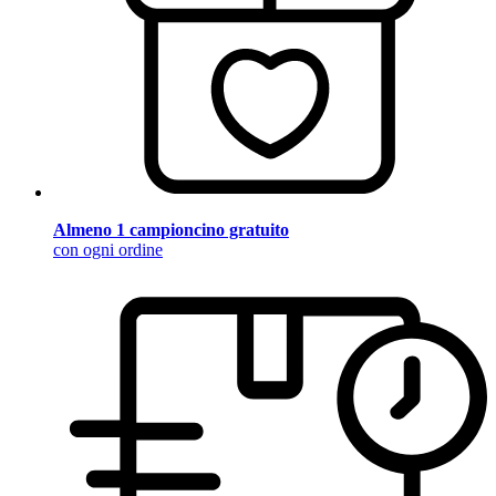
Almeno 1 campioncino gratuito
con ogni ordine