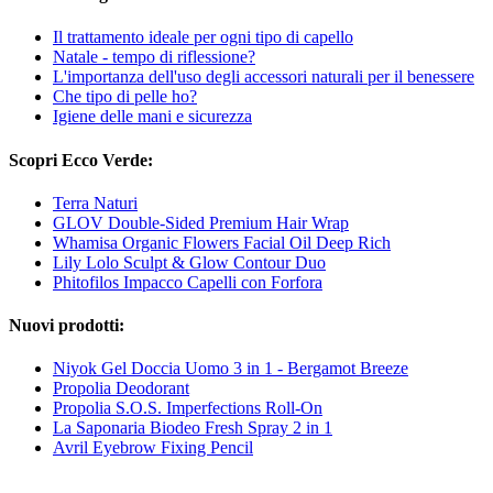
Il trattamento ideale per ogni tipo di capello
Natale - tempo di riflessione?
L'importanza dell'uso degli accessori naturali per il benessere
Che tipo di pelle ho?
Igiene delle mani e sicurezza
Scopri Ecco Verde:
Terra Naturi
GLOV Double-Sided Premium Hair Wrap
Whamisa Organic Flowers Facial Oil Deep Rich
Lily Lolo Sculpt & Glow Contour Duo
Phitofilos Impacco Capelli con Forfora
Nuovi prodotti:
Niyok Gel Doccia Uomo 3 in 1 - Bergamot Breeze
Propolia Deodorant
Propolia S.O.S. Imperfections Roll-On
La Saponaria Biodeo Fresh Spray 2 in 1
Avril Eyebrow Fixing Pencil