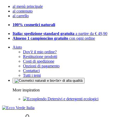
al menù principale
al contenuto
al carrello
100% cosmetici naturali
Italia: spedizione standard gratuita
a partire da € 49,90
Almeno 1 campioncino gratuito
con ogni ordine
Aiuto
Dov'è il mio ordine?
Restituzione prodotti
Costi di spedizione
Opzioni di pagamento
Contattaci
Tutti i temi
More inspiration
Detersivi e detergenti ecologici