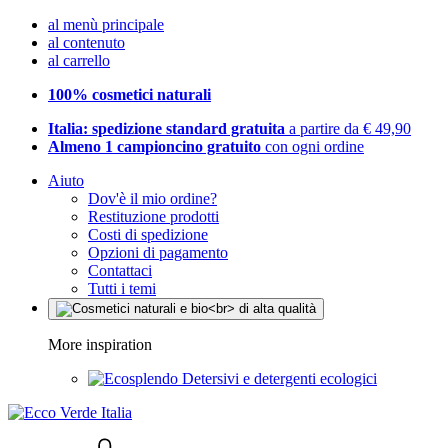
al menù principale
al contenuto
al carrello
100% cosmetici naturali
Italia: spedizione standard gratuita
a partire da € 49,90
Almeno 1 campioncino gratuito
con ogni ordine
Aiuto
Dov'è il mio ordine?
Restituzione prodotti
Costi di spedizione
Opzioni di pagamento
Contattaci
Tutti i temi
More inspiration
Detersivi e detergenti ecologici