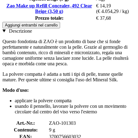
Zao Make up Refill Concealer, 492 Clear
€ 14,19
Beige (3,50 g)
(€ 4.054,29 / kg)
Prezzo totale:
€ 37,68
Aggiungi entrambi nel carrello
Descrizione
Questo fondotinta di ZAO è un prodotto di base che si fonde
perfettamente e naturalmente con la pelle. Grazie al germoglio di
bambù contenuto, ricco di minerali e micronizzato, regala una
carnagione uniforme senza lasciare zone lucide. La pelle risulterà
opaca e morbida come una pesca.
La polvere compatta è adatta a tutti i tipi di pelle, tranne quelle
mature. Per queste ultime si consiglia l'uso del Mineral Silk.
Modo d'uso:
applicare la polvere compatta
usando il pennello, lavorare la polvere con un movimento
circolare dal centro del viso verso l'esterno
Art.-Nr.:
ZAO-101303
Contenuto:
9 g
EAN:
3700756603032