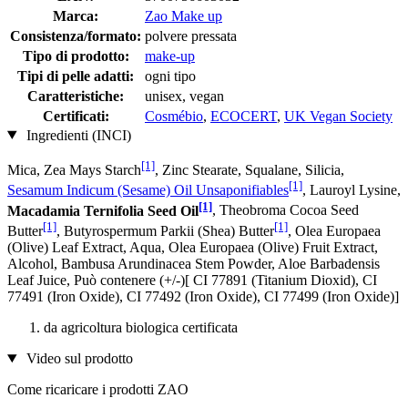
Marca:
Zao Make up
Consistenza/formato:
polvere pressata
Tipo di prodotto:
make-up
Tipi di pelle adatti:
ogni tipo
Caratteristiche:
unisex, vegan
Certificati:
Cosmébio
,
ECOCERT
,
UK Vegan Society
Ingredienti (INCI)
[1]
Mica, Zea Mays Starch
, Zinc Stearate, Squalane, Silicia,
[1]
Sesamum Indicum (Sesame) Oil Unsaponifiables
, Lauroyl Lysine,
[1]
Macadamia Ternifolia Seed Oil
, Theobroma Cocoa Seed
[1]
[1]
Butter
, Butyrospermum Parkii (Shea) Butter
, Olea Europaea
(Olive) Leaf Extract, Aqua, Olea Europaea (Olive) Fruit Extract,
Alcohol, Bambusa Arundinacea Stem Powder, Aloe Barbadensis
Leaf Juice, Può contenere (+/-)[ CI 77891 (Titanium Dioxid), CI
77491 (Iron Oxide), CI 77492 (Iron Oxide), CI 77499 (Iron Oxide)]
da agricoltura biologica certificata
Video sul prodotto
Come ricaricare i prodotti ZAO