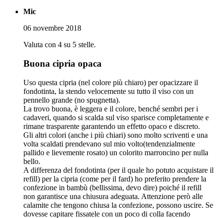
Mic
06 novembre 2018
Valuta con 4 su 5 stelle.
Buona cipria opaca
Uso questa cipria (nel colore più chiaro) per opacizzare il
fondotinta, la stendo velocemente su tutto il viso con un
pennello grande (no spugnetta).
La trovo buona, è leggera e il colore, benché sembri per i
cadaveri, quando si scalda sul viso sparisce completamente e
rimane trasparente garantendo un effetto opaco e discreto.
Gli altri colori (anche i più chiari) sono molto scriventi e una
volta scaldati prendevano sul mio volto(tendenzialmente
pallido e lievemente rosato) un colorito marroncino per nulla
bello.
A differenza del fondotinta (per il quale ho potuto acquistare il
refill) per la cipria (come per il fard) ho preferito prendere la
confezione in bambù (bellissima, devo dire) poiché il refill
non garantisce una chiusura adeguata. Attenzione però alle
calamite che tengono chiusa la confezione, possono uscire. Se
dovesse capitare fissatele con un poco di colla facendo