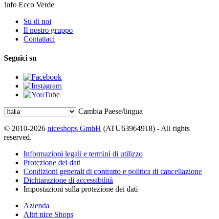
Info Ecco Verde
Su di noi
Il nostro gruppo
Contattaci
Seguici su
Cambia Paese/lingua
© 2010-2026
niceshops GmbH
(ATU63964918) - All rights
reserved.
Informazioni legali e termini di utilizzo
Protezione dei dati
Condizioni generali di contratto e politica di cancellazione
Dichiarazione di accessibilità
Impostazioni sulla protezione dei dati
Azienda
Altri nice Shops