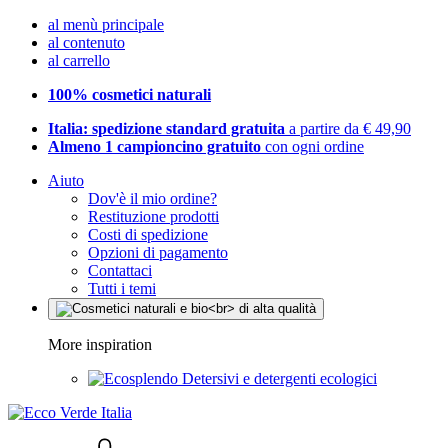
al menù principale
al contenuto
al carrello
100% cosmetici naturali
Italia: spedizione standard gratuita
a partire da € 49,90
Almeno 1 campioncino gratuito
con ogni ordine
Aiuto
Dov'è il mio ordine?
Restituzione prodotti
Costi di spedizione
Opzioni di pagamento
Contattaci
Tutti i temi
More inspiration
Detersivi e detergenti ecologici