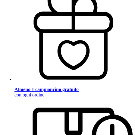
Almeno 1 campioncino gratuito
con ogni ordine