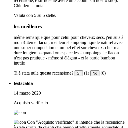
recensione, è sufficiente avere un account sul nostro shop.
Chiudere la nota
Valuta con 5 su 5 stelle.
les meilleurs
même remarque que pour celui pour cheveux secs, j'en suis à
mon 3-4eme flacon, meilleur shampoing liquide naturel avec
une super composition et un bel effet sur cheveux. cher mais
dure longtemps quand on espace les shampoings. le flacon
n'est pas pratique - même si élégant - et la partie bambou
inutile
Ti è stata utile questa recensione?
(1)
(0)
Sì
No
testacalda
14 marzo 2020
Acquisto verificato
Con "Acquisto verificato" si intende che la recensione
è stata scritta da clienti che hanno effettivamente acquistato il