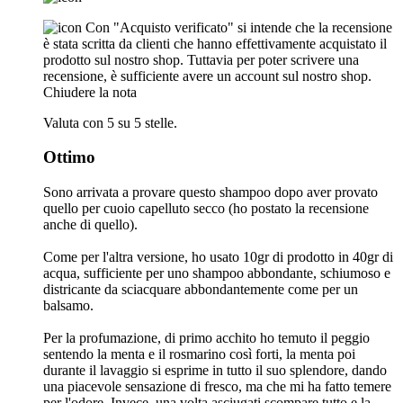
Con "Acquisto verificato" si intende che la recensione
è stata scritta da clienti che hanno effettivamente acquistato il
prodotto sul nostro shop. Tuttavia per poter scrivere una
recensione, è sufficiente avere un account sul nostro shop.
Chiudere la nota
Valuta con 5 su 5 stelle.
Ottimo
Sono arrivata a provare questo shampoo dopo aver provato
quello per cuoio capelluto secco (ho postato la recensione
anche di quello).
Come per l'altra versione, ho usato 10gr di prodotto in 40gr di
acqua, sufficiente per uno shampoo abbondante, schiumoso e
districante da sciacquare abbondantemente come per un
balsamo.
Per la profumazione, di primo acchito ho temuto il peggio
sentendo la menta e il rosmarino così forti, la menta poi
durante il lavaggio si esprime in tutto il suo splendore, dando
una piacevole sensazione di fresco, ma che mi ha fatto temere
per l'odore. Invece, una volta asciugati scompare tutto e la