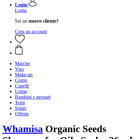
Login
Login
Sei un
nuovo cliente?
Crea un account
Marche
Viso
Make-up
Corpo
Capelli
Uomo
Bambini e neonati
Temi
Solari
Offerte
Whamisa
Organic Seeds