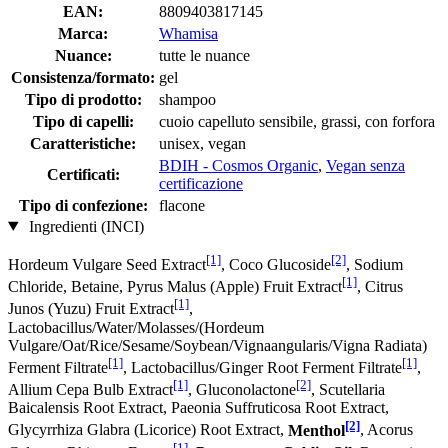
EAN:
8809403817145
Marca:
Whamisa
Nuance:
tutte le nuance
Consistenza/formato:
gel
Tipo di prodotto:
shampoo
Tipo di capelli:
cuoio capelluto sensibile, grassi, con forfora
Caratteristiche:
unisex, vegan
BDIH - Cosmos Organic
,
Vegan senza
Certificati:
certificazione
Tipo di confezione:
flacone
Ingredienti (INCI)
[1]
[2]
Hordeum Vulgare Seed Extract
, Coco Glucoside
, Sodium
[1]
Chloride, Betaine, Pyrus Malus (Apple) Fruit Extract
, Citrus
[1]
Junos (Yuzu) Fruit Extract
,
Lactobacillus/Water/Molasses/(Hordeum
Vulgare/Oat/Rice/Sesame/Soybean/Vignaangularis/Vigna Radiata)
[1]
[1]
Ferment Filtrate
, Lactobacillus/Ginger Root Ferment Filtrate
,
[1]
[2]
Allium Cepa Bulb Extract
, Gluconolactone
, Scutellaria
Baicalensis Root Extract, Paeonia Suffruticosa Root Extract,
[2]
Glycyrrhiza Glabra (Licorice) Root Extract,
Menthol
, Acorus
[1]