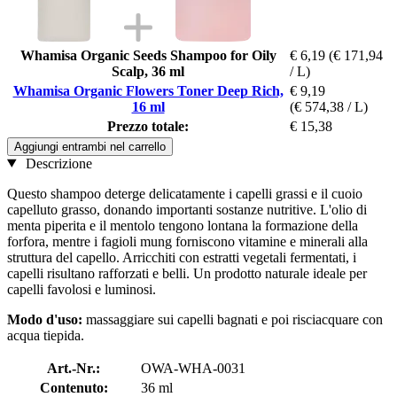
Whamisa Organic Seeds Shampoo for Oily
€ 6,19
(€ 171,94
Scalp, 36 ml
/ L)
Whamisa Organic Flowers Toner Deep Rich,
€ 9,19
16 ml
(€ 574,38 / L)
Prezzo totale:
€ 15,38
Aggiungi entrambi nel carrello
Descrizione
Questo shampoo deterge delicatamente i capelli grassi e il cuoio
capelluto grasso, donando importanti sostanze nutritive. L'olio di
menta piperita e il mentolo tengono lontana la formazione della
forfora, mentre i fagioli mung forniscono vitamine e minerali alla
struttura del capello. Arricchiti con estratti vegetali fermentati, i
capelli risultano rafforzati e belli. Un prodotto naturale ideale per
capelli favolosi e luminosi.
Modo d'uso:
massaggiare sui capelli bagnati e poi risciacquare con
acqua tiepida.
Art.-Nr.:
OWA-WHA-0031
Contenuto:
36 ml