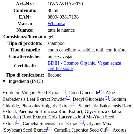
Art.-Nr.:
OWA-WHA-0030
Contenuto:
36 ml
EAN:
8809403817138
Marca:
Whamisa
Nuance:
tutte le nuance
Consistenza/formato:
gel
Tipo di prodotto:
shampoo
Tipo di capelli:
cuoio capelluto sensibile, tutti, con forfora
Caratteristiche:
unisex, vegan
BDIH - Cosmos Organic
,
Vegan senza
Certificati:
certificazione
Tipo di confezione:
flacone
Ingredienti (INCI)
[1]
[2]
Hordeum Vulgare Seed Extract
, Coco Glucoside
, Aloe
[1]
[2]
Barbadensis Leaf Extract Powder
, Decyl Glucoside
, Sodium
[1]
Chloride, Phaseolus Vulgaris Extract
, Scutellaria Baicalensis Root
Extract, Paeonia Suffruticosa Root Extract, Glycyrrhiza Glabra
(Licorice) Root Extract, Coix Lacryma-Jobi Ma-Yuen Seed
[1]
[1]
Extract
, Camelia Sinensis Leaf Extract
, Glycine Max
[1]
[1]
(Soybean) Seed Extract
, Camellia Japonica Seed Oil
, Acorus