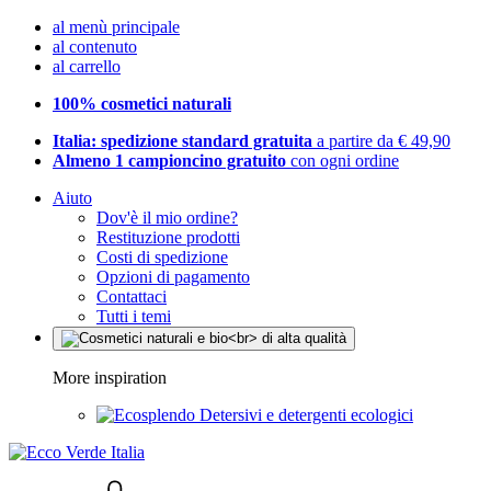
al menù principale
al contenuto
al carrello
100% cosmetici naturali
Italia: spedizione standard gratuita
a partire da € 49,90
Almeno 1 campioncino gratuito
con ogni ordine
Aiuto
Dov'è il mio ordine?
Restituzione prodotti
Costi di spedizione
Opzioni di pagamento
Contattaci
Tutti i temi
More inspiration
Detersivi e detergenti ecologici