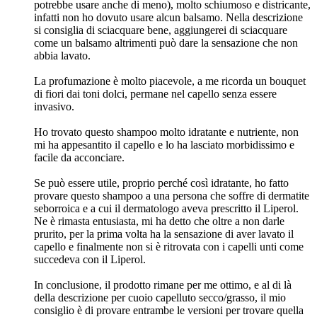
potrebbe usare anche di meno), molto schiumoso e districante,
infatti non ho dovuto usare alcun balsamo. Nella descrizione
si consiglia di sciacquare bene, aggiungerei di sciacquare
come un balsamo altrimenti può dare la sensazione che non
abbia lavato.
La profumazione è molto piacevole, a me ricorda un bouquet
di fiori dai toni dolci, permane nel capello senza essere
invasivo.
Ho trovato questo shampoo molto idratante e nutriente, non
mi ha appesantito il capello e lo ha lasciato morbidissimo e
facile da acconciare.
Se può essere utile, proprio perché così idratante, ho fatto
provare questo shampoo a una persona che soffre di dermatite
seborroica e a cui il dermatologo aveva prescritto il Liperol.
Ne è rimasta entusiasta, mi ha detto che oltre a non darle
prurito, per la prima volta ha la sensazione di aver lavato il
capello e finalmente non si è ritrovata con i capelli unti come
succedeva con il Liperol.
In conclusione, il prodotto rimane per me ottimo, e al di là
della descrizione per cuoio capelluto secco/grasso, il mio
consiglio è di provare entrambe le versioni per trovare quella