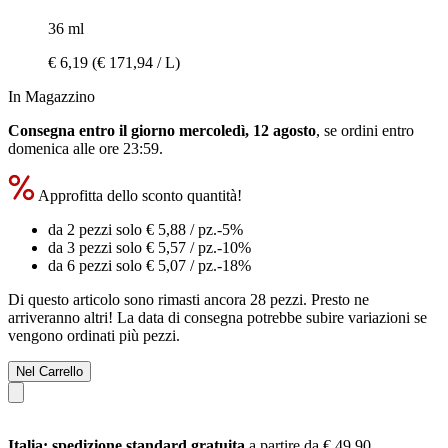
36 ml
€ 6,19
(€ 171,94 / L)
In Magazzino
Consegna entro il giorno mercoledì, 12 agosto
, se ordini entro
domenica alle ore 23:59
.
Approfitta dello sconto quantità!
da 2 pezzi solo
€ 5,88
/ pz.
-5%
da 3 pezzi solo
€ 5,57
/ pz.
-10%
da 6 pezzi solo
€ 5,07
/ pz.
-18%
Di questo articolo sono rimasti ancora 28 pezzi. Presto ne
arriveranno altri! La data di consegna potrebbe subire variazioni se
vengono ordinati più pezzi.
Nel Carrello
Italia: spedizione standard gratuita
a partire da € 49,90