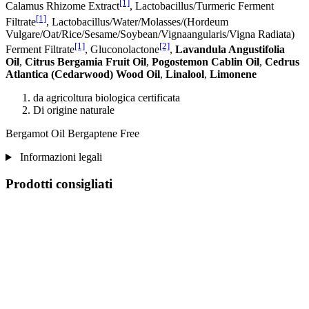
[1]
Calamus Rhizome Extract
, Lactobacillus/Turmeric Ferment
[1]
Filtrate
, Lactobacillus/Water/Molasses/(Hordeum
Vulgare/Oat/Rice/Sesame/Soybean/Vignaangularis/Vigna Radiata)
[1]
[2]
Ferment Filtrate
, Gluconolactone
,
Lavandula Angustifolia
Oil
,
Citrus Bergamia Fruit Oil
,
Pogostemon Cablin Oil
,
Cedrus
Atlantica (Cedarwood) Wood Oil
,
Linalool
,
Limonene
da agricoltura biologica certificata
Di origine naturale
Bergamot Oil Bergaptene Free
Informazioni legali
Prodotti consigliati