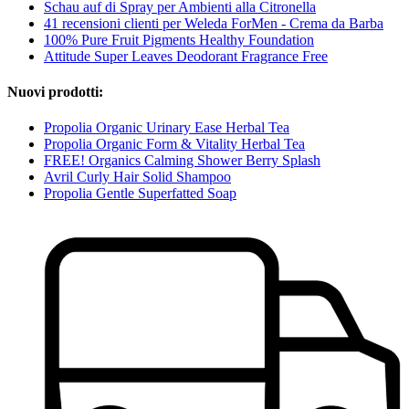
Schau auf di Spray per Ambienti alla Citronella
41 recensioni clienti per Weleda ForMen - Crema da Barba
100% Pure Fruit Pigments Healthy Foundation
Attitude Super Leaves Deodorant Fragrance Free
Nuovi prodotti:
Propolia Organic Urinary Ease Herbal Tea
Propolia Organic Form & Vitality Herbal Tea
FREE! Organics Calming Shower Berry Splash
Avril Curly Hair Solid Shampoo
Propolia Gentle Superfatted Soap