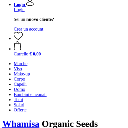
Login
Login
Sei un
nuovo cliente?
Crea un account
Carrello
€ 0,00
Marche
Viso
Make-up
Corpo
Capelli
Uomo
Bambini e neonati
Temi
Solari
Offerte
Whamisa
Organic Seeds