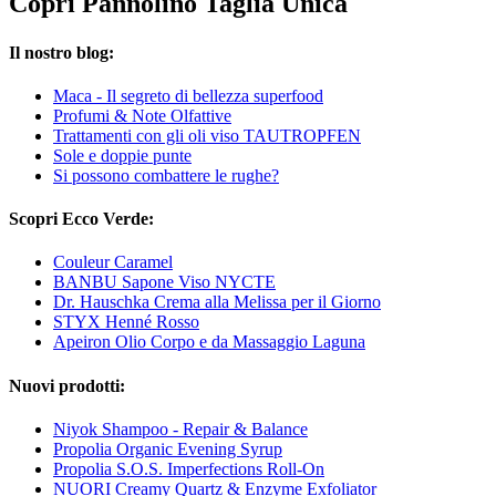
Copri Pannolino Taglia Unica
Il nostro blog:
Maca - Il segreto di bellezza superfood
Profumi & Note Olfattive
Trattamenti con gli oli viso TAUTROPFEN
Sole e doppie punte
Si possono combattere le rughe?
Scopri Ecco Verde:
Couleur Caramel
BANBU Sapone Viso NYCTE
Dr. Hauschka Crema alla Melissa per il Giorno
STYX Henné Rosso
Apeiron Olio Corpo e da Massaggio Laguna
Nuovi prodotti:
Niyok Shampoo - Repair & Balance
Propolia Organic Evening Syrup
Propolia S.O.S. Imperfections Roll-On
NUORI Creamy Quartz & Enzyme Exfoliator