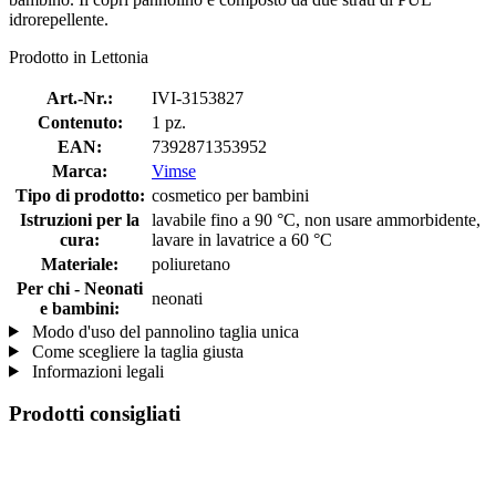
idrorepellente.
Prodotto in Lettonia
Art.-Nr.:
IVI-3153827
Contenuto:
1 pz.
EAN:
7392871353952
Marca:
Vimse
Tipo di prodotto:
cosmetico per bambini
Istruzioni per la
lavabile fino a 90 °C, non usare ammorbidente,
cura:
lavare in lavatrice a 60 °C
Materiale:
poliuretano
Per chi - Neonati
neonati
e bambini:
Modo d'uso del pannolino taglia unica
Come scegliere la taglia giusta
Informazioni legali
Prodotti consigliati