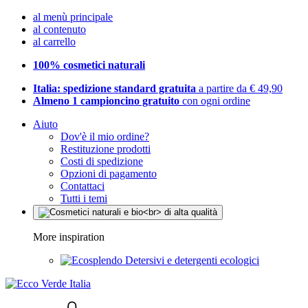
al menù principale
al contenuto
al carrello
100% cosmetici naturali
Italia: spedizione standard gratuita
a partire da € 49,90
Almeno 1 campioncino gratuito
con ogni ordine
Aiuto
Dov'è il mio ordine?
Restituzione prodotti
Costi di spedizione
Opzioni di pagamento
Contattaci
Tutti i temi
More inspiration
Detersivi e detergenti ecologici