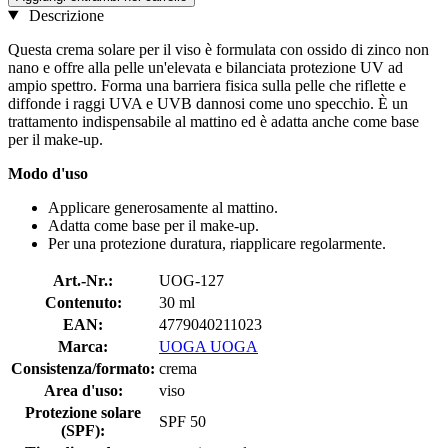
Descrizione
Questa crema solare per il viso è formulata con ossido di zinco non
nano e offre alla pelle un'elevata e bilanciata protezione UV ad
ampio spettro. Forma una barriera fisica sulla pelle che riflette e
diffonde i raggi UVA e UVB dannosi come uno specchio. È un
trattamento indispensabile al mattino ed è adatta anche come base
per il make-up.
Modo d'uso
Applicare generosamente al mattino.
Adatta come base per il make-up.
Per una protezione duratura, riapplicare regolarmente.
Art.-Nr.:
UOG-127
Contenuto:
30 ml
EAN:
4779040211023
Marca:
UOGA UOGA
Consistenza/formato:
crema
Area d'uso:
viso
Protezione solare
SPF 50
(SPF):