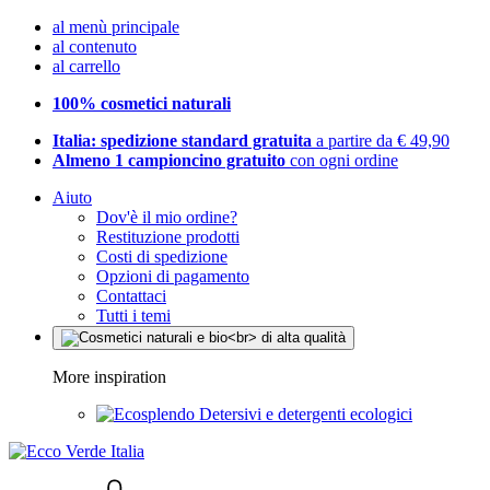
al menù principale
al contenuto
al carrello
100% cosmetici naturali
Italia: spedizione standard gratuita
a partire da € 49,90
Almeno 1 campioncino gratuito
con ogni ordine
Aiuto
Dov'è il mio ordine?
Restituzione prodotti
Costi di spedizione
Opzioni di pagamento
Contattaci
Tutti i temi
More inspiration
Detersivi e detergenti ecologici