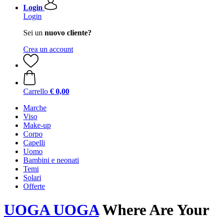
Login
Login
Sei un
nuovo cliente?
Crea un account
Carrello
€ 0,00
Marche
Viso
Make-up
Corpo
Capelli
Uomo
Bambini e neonati
Temi
Solari
Offerte
UOGA UOGA
Where Are Your