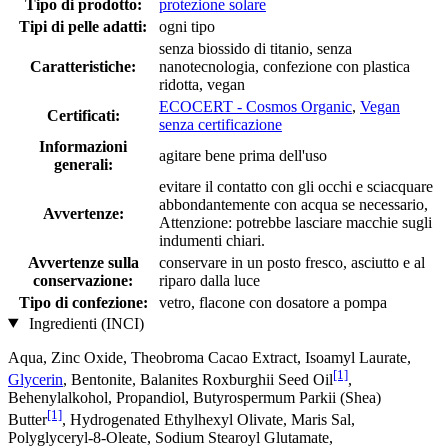
Tipo di prodotto:
protezione solare
Tipi di pelle adatti:
ogni tipo
senza biossido di titanio, senza
Caratteristiche:
nanotecnologia, confezione con plastica
ridotta, vegan
ECOCERT - Cosmos Organic
,
Vegan
Certificati:
senza certificazione
Informazioni
agitare bene prima dell'uso
generali:
evitare il contatto con gli occhi e sciacquare
abbondantemente con acqua se necessario,
Avvertenze:
Attenzione: potrebbe lasciare macchie sugli
indumenti chiari.
Avvertenze sulla
conservare in un posto fresco, asciutto e al
conservazione:
riparo dalla luce
Tipo di confezione:
vetro, flacone con dosatore a pompa
Ingredienti (INCI)
Aqua, Zinc Oxide, Theobroma Cacao Extract, Isoamyl Laurate,
[1]
Glycerin
, Bentonite, Balanites Roxburghii Seed Oil
,
Behenylalkohol, Propandiol, Butyrospermum Parkii (Shea)
[1]
Butter
, Hydrogenated Ethylhexyl Olivate, Maris Sal,
Polyglyceryl-8-Oleate, Sodium Stearoyl Glutamate,