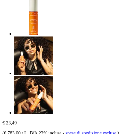
€ 23,49
(
€ 783,00 / L
, IVA 22% inclusa
-
spese di spedizione escluse
)