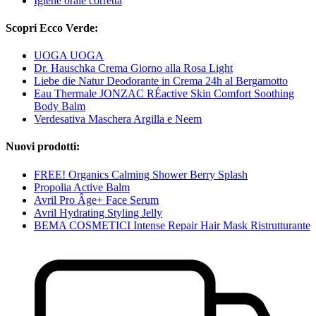
Igiene orale corretta
Scopri Ecco Verde:
UOGA UOGA
Dr. Hauschka Crema Giorno alla Rosa Light
Liebe die Natur Deodorante in Crema 24h al Bergamotto
Eau Thermale JONZAC RÉactive Skin Comfort Soothing
Body Balm
Verdesativa Maschera Argilla e Neem
Nuovi prodotti:
FREE! Organics Calming Shower Berry Splash
Propolia Active Balm
Avril Pro Âge+ Face Serum
Avril Hydrating Styling Jelly
BEMA COSMETICI Intense Repair Hair Mask Ristrutturante