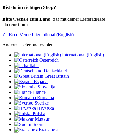
Bist du im richtigen Shop?
Bitte wechsle zum Land
, das mit deiner Lieferadresse
übereinstimmt.
Zu Ecco Verde International (English)
Anderes Lieferland wählen
International (English)
Österreich
Italia
Deutschland
Great Britain
España
Slovenija
France
România
Sverige
Hrvatska
Polska
Magyar
Suomi
България