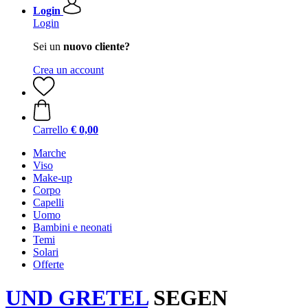
Login
Login
Sei un
nuovo cliente?
Crea un account
Carrello
€ 0,00
Marche
Viso
Make-up
Corpo
Capelli
Uomo
Bambini e neonati
Temi
Solari
Offerte
UND GRETEL
SEGEN