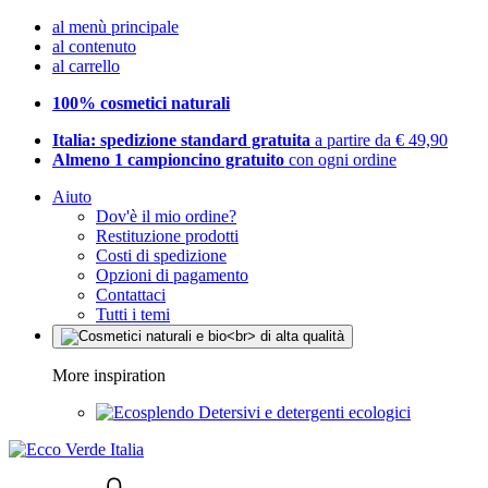
al menù principale
al contenuto
al carrello
100% cosmetici naturali
Italia: spedizione standard gratuita
a partire da € 49,90
Almeno 1 campioncino gratuito
con ogni ordine
Aiuto
Dov'è il mio ordine?
Restituzione prodotti
Costi di spedizione
Opzioni di pagamento
Contattaci
Tutti i temi
More inspiration
Detersivi e detergenti ecologici