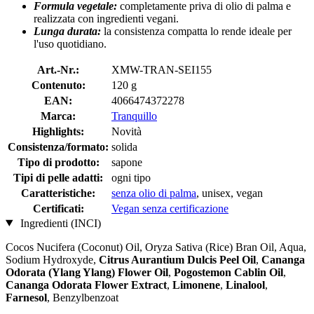
Formula vegetale:
completamente priva di olio di palma e
realizzata con ingredienti vegani.
Lunga durata:
la consistenza compatta lo rende ideale per
l'uso quotidiano.
Art.-Nr.:
XMW-TRAN-SEI155
Contenuto:
120 g
EAN:
4066474372278
Marca:
Tranquillo
Highlights:
Novità
Consistenza/formato:
solida
Tipo di prodotto:
sapone
Tipi di pelle adatti:
ogni tipo
Caratteristiche:
senza olio di palma
, unisex, vegan
Certificati:
Vegan senza certificazione
Ingredienti (INCI)
Cocos Nucifera (Coconut) Oil, Oryza Sativa (Rice) Bran Oil, Aqua,
Sodium Hydroxyde,
Citrus Aurantium Dulcis Peel Oil
,
Cananga
Odorata (Ylang Ylang) Flower Oil
,
Pogostemon Cablin Oil
,
Cananga Odorata Flower Extract
,
Limonene
,
Linalool
,
Farnesol
, Benzylbenzoat