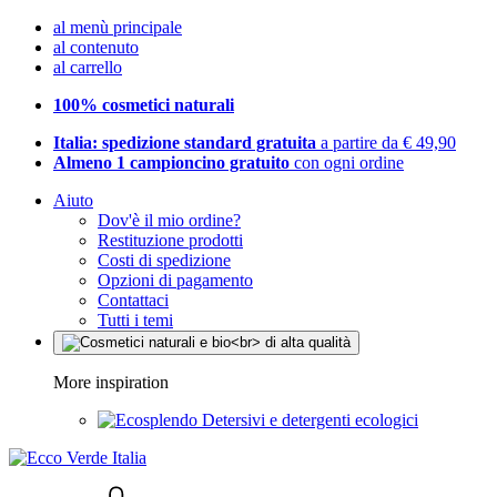
al menù principale
al contenuto
al carrello
100% cosmetici naturali
Italia: spedizione standard gratuita
a partire da € 49,90
Almeno 1 campioncino gratuito
con ogni ordine
Aiuto
Dov'è il mio ordine?
Restituzione prodotti
Costi di spedizione
Opzioni di pagamento
Contattaci
Tutti i temi
More inspiration
Detersivi e detergenti ecologici