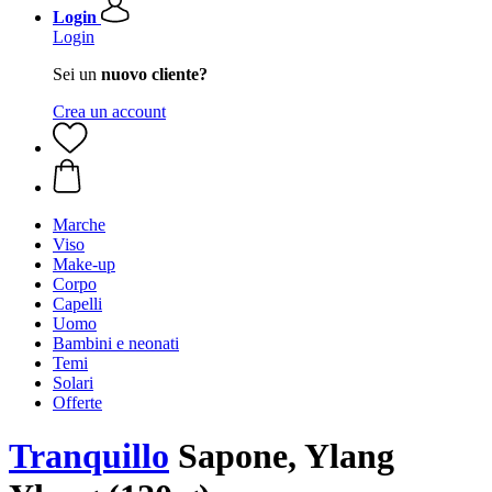
Login
Login
Sei un
nuovo cliente?
Crea un account
Marche
Viso
Make-up
Corpo
Capelli
Uomo
Bambini e neonati
Temi
Solari
Offerte
Tranquillo
Sapone, Ylang