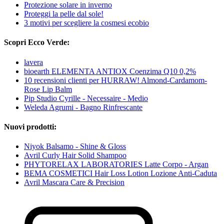
Protezione solare in inverno
Proteggi la pelle dal sole!
3 motivi per scegliere la cosmesi ecobio
Scopri Ecco Verde:
lavera
bioearth ELEMENTA ANTIOX Coenzima Q10 0,2%
10 recensioni clienti per HURRAW! Almond-Cardamom-
Rose Lip Balm
Pip Studio Cyrille - Necessaire - Medio
Weleda Agrumi - Bagno Rinfrescante
Nuovi prodotti:
Niyok Balsamo - Shine & Gloss
Avril Curly Hair Solid Shampoo
PHYTORELAX LABORATORIES Latte Corpo - Argan
BEMA COSMETICI Hair Loss Lotion Lozione Anti-Caduta
Avril Mascara Care & Precision