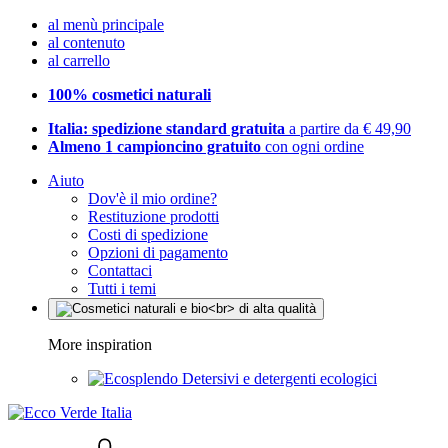
al menù principale
al contenuto
al carrello
100% cosmetici naturali
Italia: spedizione standard gratuita
a partire da € 49,90
Almeno 1 campioncino gratuito
con ogni ordine
Aiuto
Dov'è il mio ordine?
Restituzione prodotti
Costi di spedizione
Opzioni di pagamento
Contattaci
Tutti i temi
More inspiration
Detersivi e detergenti ecologici