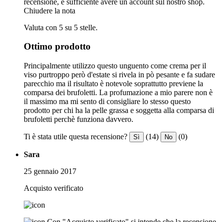
recensione, è sufficiente avere un account sul nostro shop.
Chiudere la nota
Valuta con 5 su 5 stelle.
Ottimo prodotto
Principalmente utilizzo questo unguento come crema per il
viso purtroppo però d'estate si rivela in pò pesante e fa sudare
parecchio ma il risultato è notevole soprattutto previene la
comparsa dei brufoletti. La profumazione a mio parere non è
il massimo ma mi sento di consigliare lo stesso questo
prodotto per chi ha la pelle grassa e soggetta alla comparsa di
brufoletti perchè funziona davvero.
Ti è stata utile questa recensione?
(14)
(0)
Sì
No
Sara
25 gennaio 2017
Acquisto verificato
Con "Acquisto verificato" si intende che la recensione