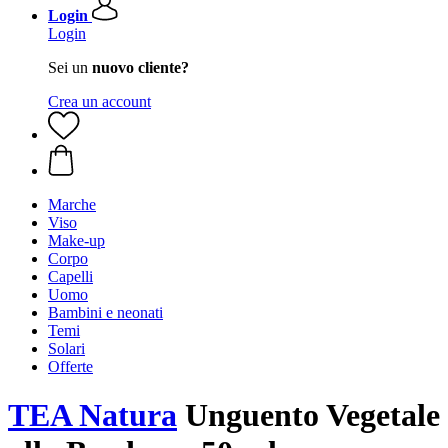
Login
Login
Sei un
nuovo cliente?
Crea un account
Marche
Viso
Make-up
Corpo
Capelli
Uomo
Bambini e neonati
Temi
Solari
Offerte
TEA Natura
Unguento Vegetale