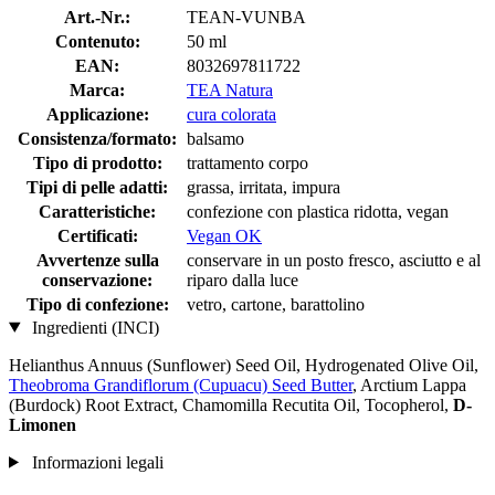
Art.-Nr.:
TEAN-VUNBA
Contenuto:
50 ml
EAN:
8032697811722
Marca:
TEA Natura
Applicazione:
cura colorata
Consistenza/formato:
balsamo
Tipo di prodotto:
trattamento corpo
Tipi di pelle adatti:
grassa, irritata, impura
Caratteristiche:
confezione con plastica ridotta, vegan
Certificati:
Vegan OK
Avvertenze sulla
conservare in un posto fresco, asciutto e al
conservazione:
riparo dalla luce
Tipo di confezione:
vetro, cartone, barattolino
Ingredienti (INCI)
Helianthus Annuus (Sunflower) Seed Oil, Hydrogenated Olive Oil,
Theobroma Grandiflorum (Cupuacu) Seed Butter
, Arctium Lappa
(Burdock) Root Extract, Chamomilla Recutita Oil, Tocopherol,
D-
Limonen
Informazioni legali