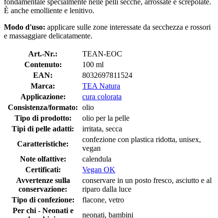
fondamentale specialmente nelle pelli secche, arrossate e screpolate.
È anche emolliente e lenitivo.
Modo d'uso:
applicare sulle zone interessate da secchezza e rossori
e massaggiare delicatamente.
Art.-Nr.:
TEAN-EOC
Contenuto:
100 ml
EAN:
8032697811524
Marca:
TEA Natura
Applicazione:
cura colorata
Consistenza/formato:
olio
Tipo di prodotto:
olio per la pelle
Tipi di pelle adatti:
irritata, secca
confezione con plastica ridotta, unisex,
Caratteristiche:
vegan
Note olfattive:
calendula
Certificati:
Vegan OK
Avvertenze sulla
conservare in un posto fresco, asciutto e al
conservazione:
riparo dalla luce
Tipo di confezione:
flacone, vetro
Per chi - Neonati e
neonati, bambini