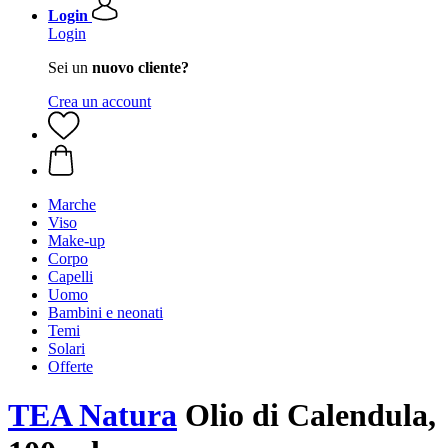
Login
Login
Sei un
nuovo cliente?
Crea un account
Marche
Viso
Make-up
Corpo
Capelli
Uomo
Bambini e neonati
Temi
Solari
Offerte
TEA Natura
Olio di Calendula,