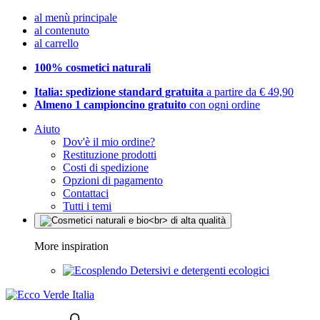
al menù principale
al contenuto
al carrello
100% cosmetici naturali
Italia: spedizione standard gratuita
a partire da € 49,90
Almeno 1 campioncino gratuito
con ogni ordine
Aiuto
Dov'è il mio ordine?
Restituzione prodotti
Costi di spedizione
Opzioni di pagamento
Contattaci
Tutti i temi
More inspiration
Detersivi e detergenti ecologici