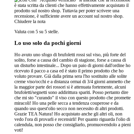
è stata scritta da clienti che hanno effettivamente acquistato il
prodotto sul nostro shop. Tuttavia per poter scrivere una
recensione, è sufficiente avere un account sul nostro shop.
Chiudere la nota
Valuta con 5 su 5 stelle.
Lo uso solo da pochi giorni
Ho avuto uno sfogo di brufoletti rossi sul viso, più forte del
solito, forse a causa del cambio di stagione, forse a causa di
un disturbo intestinale... Dopo un paio di giorni dall'ordine ho
ricevuto il pacco a casa ed è stato il primo prodotto che ho
voluto provare. Già dalla prima sera l'ho sostituito alle solite
creme viso/occhi e a distanza ormai di 3/4 giorni ammetto che
la maggior parte dei rossori si è attenuata fortemente, alcuni
brufoletti/segnetti sono addirittura spariti. Posso pertanto dire
che mi sto "curando" il viso con questo prodotto che promette
miracoli! Ho una pelle secca a tendenza couperose e da
quando uso quest'olio secco non necessito di altri prodotti.
Grazie TEA Natura! Ho acquistato anche gli altri oli, non
vedo l'ora di provarli e recensirli! Per quanto riguarda l'olio di
calendula, non posso che consigliarlo, promuovendolo a pieni
voti!