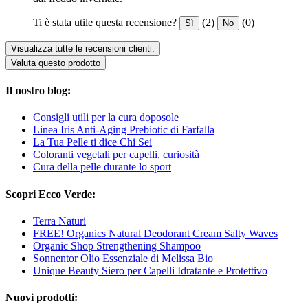
Ti è stata utile questa recensione?
(2)
(0)
Sì
No
Visualizza tutte le recensioni clienti.
Valuta questo prodotto
Il nostro blog:
Consigli utili per la cura doposole
Linea Iris Anti-Aging Prebiotic di Farfalla
La Tua Pelle ti dice Chi Sei
Coloranti vegetali per capelli, curiosità
Cura della pelle durante lo sport
Scopri Ecco Verde:
Terra Naturi
FREE! Organics Natural Deodorant Cream Salty Waves
Organic Shop Strengthening Shampoo
Sonnentor Olio Essenziale di Melissa Bio
Unique Beauty Siero per Capelli Idratante e Protettivo
Nuovi prodotti: