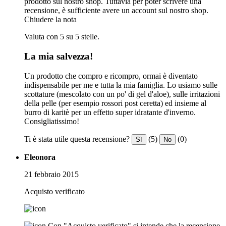
prodotto sul nostro shop. Tuttavia per poter scrivere una
recensione, è sufficiente avere un account sul nostro shop.
Chiudere la nota
Valuta con 5 su 5 stelle.
La mia salvezza!
Un prodotto che compro e ricompro, ormai è diventato
indispensabile per me e tutta la mia famiglia. Lo usiamo sulle
scottature (mescolato con un po' di gel d'aloe), sulle irritazioni
della pelle (per esempio rossori post ceretta) ed insieme al
burro di karitè per un effetto super idratante d'inverno.
Consigliatissimo!
Ti è stata utile questa recensione?
(5)
(0)
Sì
No
Eleonora
21 febbraio 2015
Acquisto verificato
Con "Acquisto verificato" si intende che la recensione