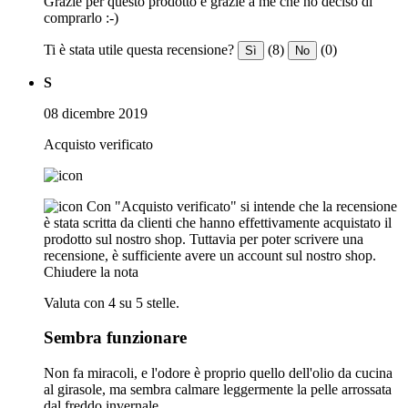
Grazie per questo prodotto e grazie a me che ho deciso di
comprarlo :-)
Ti è stata utile questa recensione?
(8)
(0)
Sì
No
S
08 dicembre 2019
Acquisto verificato
Con "Acquisto verificato" si intende che la recensione
è stata scritta da clienti che hanno effettivamente acquistato il
prodotto sul nostro shop. Tuttavia per poter scrivere una
recensione, è sufficiente avere un account sul nostro shop.
Chiudere la nota
Valuta con 4 su 5 stelle.
Sembra funzionare
Non fa miracoli, e l'odore è proprio quello dell'olio da cucina
al girasole, ma sembra calmare leggermente la pelle arrossata
dal freddo invernale.