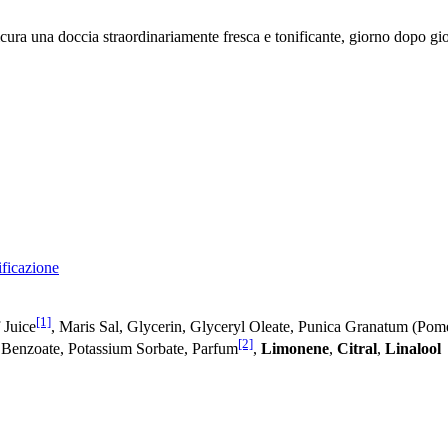
a una doccia straordinariamente fresca e tonificante, giorno dopo giorn
ificazione
[1]
 Juice
, Maris Sal, Glycerin, Glyceryl Oleate, Punica Granatum (Pom
[2]
m Benzoate, Potassium Sorbate, Parfum
,
Limonene
,
Citral
,
Linalool