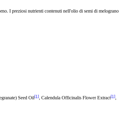
o. I preziosi nutrienti contenuti nell'olio di semi di melograno
[1]
[1]
egranate) Seed Oil
, Calendula Officinalis Flower Extract
,