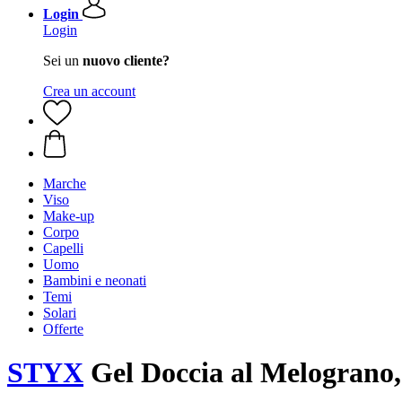
Login
Login
Sei un
nuovo cliente?
Crea un account
Marche
Viso
Make-up
Corpo
Capelli
Uomo
Bambini e neonati
Temi
Solari
Offerte
STYX
Gel Doccia al Melograno,