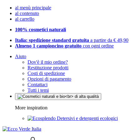
al menù principale
al contenuto
al carrello
100% cosmetici naturali
Italia: spedizione standard gratuita
a partire da € 49,90
Almeno 1 campioncino gratuito
con ogni ordine
Aiuto
Dov'è il mio ordine?
Restituzione prodotti
Costi di spedizione
Opzioni di pagamento
Contattaci
Tutti i temi
More inspiration
Detersivi e detergenti ecologici