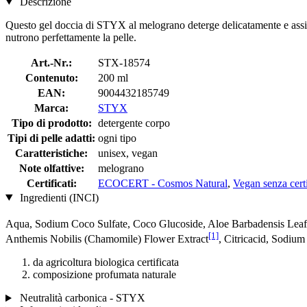
Descrizione
Questo gel doccia di STYX al melograno deterge delicatamente e assicur
nutrono perfettamente la pelle.
Art.-Nr.:
STX-18574
Contenuto:
200 ml
EAN:
9004432185749
Marca:
STYX
Tipo di prodotto:
detergente corpo
Tipi di pelle adatti:
ogni tipo
Caratteristiche:
unisex, vegan
Note olfattive:
melograno
Certificati:
ECOCERT - Cosmos Natural
,
Vegan senza cert
Ingredienti (INCI)
Aqua, Sodium Coco­ Sulfate, Coco Glucoside, Aloe Barbadensis Leaf
[1]
Anthemis Nobilis (Chamomile) Flower Extract
, Citricacid, Sodiu
da agricoltura biologica certificata
composizione profumata naturale
Neutralità carbonica - STYX