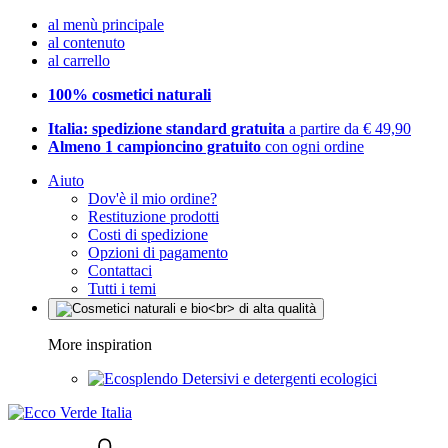
al menù principale
al contenuto
al carrello
100% cosmetici naturali
Italia: spedizione standard gratuita
a partire da € 49,90
Almeno 1 campioncino gratuito
con ogni ordine
Aiuto
Dov'è il mio ordine?
Restituzione prodotti
Costi di spedizione
Opzioni di pagamento
Contattaci
Tutti i temi
More inspiration
Detersivi e detergenti ecologici