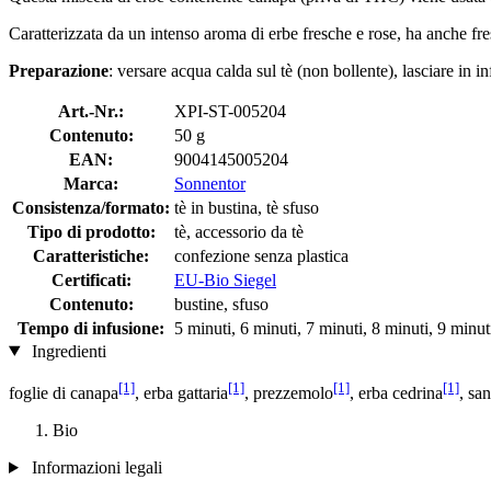
Caratterizzata da un intenso aroma di erbe fresche e rose, ha anche fre
Preparazione
: versare acqua calda sul tè (non bollente), lasciare in i
Art.-Nr.:
XPI-ST-005204
Contenuto:
50 g
EAN:
9004145005204
Marca:
Sonnentor
Consistenza/formato:
tè in bustina, tè sfuso
Tipo di prodotto:
tè, accessorio da tè
Caratteristiche:
confezione senza plastica
Certificati:
EU-Bio Siegel
Contenuto:
bustine, sfuso
Tempo di infusione:
5 minuti, 6 minuti, 7 minuti, 8 minuti, 9 minut
Ingredienti
[1]
[1]
[1]
[1]
foglie di canapa
, erba gattaria
, prezzemolo
, erba cedrina
, sa
Bio
Informazioni legali