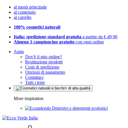
al menù principale
al contenuto
al carrello
100% cosmetici naturali
Italia: spedizione standard gratuita
a partire da € 49,90
Almeno 1 campioncino gratuito
con ogni ordine
Aiuto
Dov'è il mio ordine?
Restituzione prodotti
Costi di spedizione
Opzioni di pagamento
Contattaci
Tutti i temi
More inspiration
Detersivi e detergenti ecologici