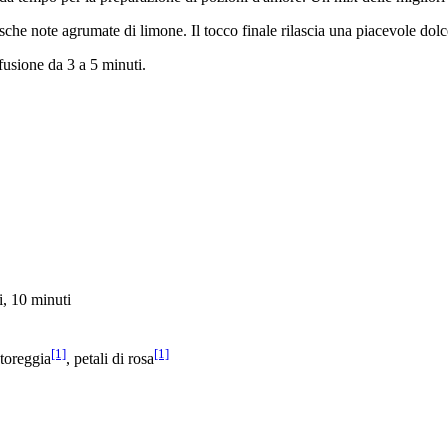
sche note agrumate di limone. Il tocco finale rilascia una piacevole dolce
nfusione da 3 a 5 minuti.
i, 10 minuti
[1]
[1]
ntoreggia
, petali di rosa