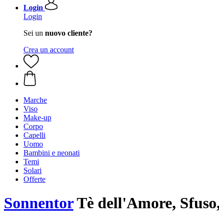
Login
Login
Sei un
nuovo cliente?
Crea un account
Marche
Viso
Make-up
Corpo
Capelli
Uomo
Bambini e neonati
Temi
Solari
Offerte
Sonnentor
Tè dell'Amore, Sfuso,