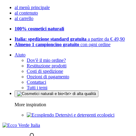
al menù principale
al contenuto
al carrello
100% cosmetici naturali
Italia: spedizione standard gratuita
a partire da € 49,90
Almeno 1 campioncino gratuito
con ogni ordine
Aiuto
Dov'è il mio ordine?
Restituzione prodotti
Costi di spedizione
Opzioni di pagamento
Contattaci
Tutti i temi
More inspiration
Detersivi e detergenti ecologici