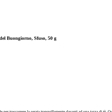
del Buongiorno, Sfuso, 50 g
è utile per trascorrere la serata tranquillamente davanti ad una tazza di t