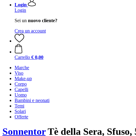
Login
Login
Sei un
nuovo cliente?
Crea un account
Carrello
€ 0,00
Marche
Viso
Make-up
Corpo
Capelli
Uomo
Bambini e neonati
Temi
Solari
Offerte
Sonnentor
Tè della Sera, Sfuso, 