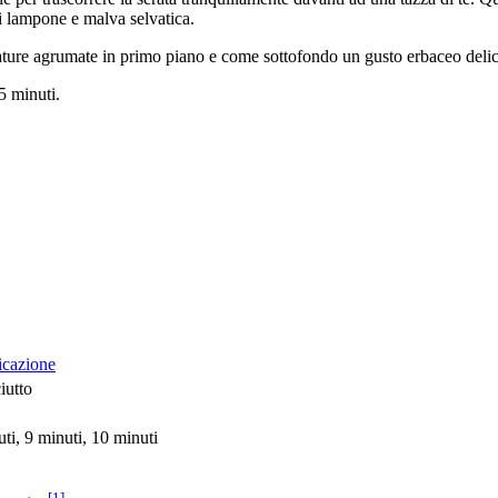
 di lampone e malva selvatica.
ature agrumate in primo piano e come sottofondo un gusto erbaceo delic
 5 minuti.
icazione
iutto
uti, 9 minuti, 10 minuti
[1]