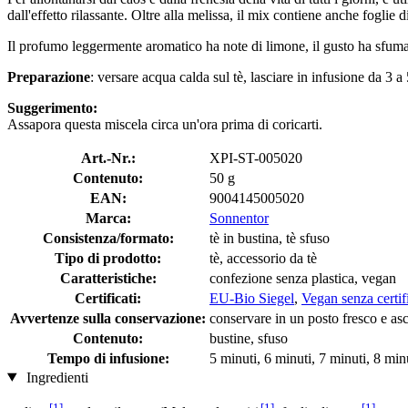
dall'effetto rilassante. Oltre alla melissa, il mix contiene anche foglie
Il profumo leggermente aromatico ha note di limone, il gusto ha sfum
Preparazione
: versare acqua calda sul tè, lasciare in infusione da 3 a
Suggerimento:
Assapora questa miscela circa un'ora prima di coricarti.
Art.-Nr.:
XPI-ST-005020
Contenuto:
50 g
EAN:
9004145005020
Marca:
Sonnentor
Consistenza/formato:
tè in bustina, tè sfuso
Tipo di prodotto:
tè, accessorio da tè
Caratteristiche:
confezione senza plastica, vegan
Certificati:
EU-Bio Siegel
,
Vegan senza certif
Avvertenze sulla conservazione:
conservare in un posto fresco e asc
Contenuto:
bustine, sfuso
Tempo di infusione:
5 minuti, 6 minuti, 7 minuti, 8 min
Ingredienti
[1]
[1]
[1]