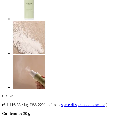
€ 33,49
(
€ 1.116,33 / kg
, IVA 22% inclusa
-
spese di spedizione escluse
)
Contenuto:
30 g