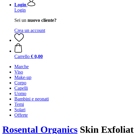
Login
Login
Sei un
nuovo cliente?
Crea un account
Carrello
€ 0,00
Marche
Viso
Make-up
Corpo
Capelli
Uomo
Bambini e neonati
Temi
Solari
Offerte
Rosental Organics
Skin Exfoliat