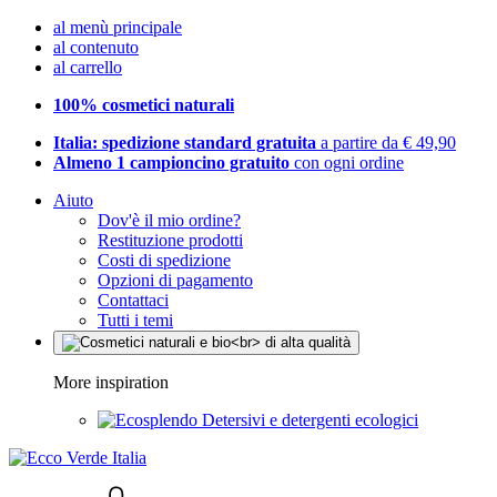
al menù principale
al contenuto
al carrello
100% cosmetici naturali
Italia: spedizione standard gratuita
a partire da € 49,90
Almeno 1 campioncino gratuito
con ogni ordine
Aiuto
Dov'è il mio ordine?
Restituzione prodotti
Costi di spedizione
Opzioni di pagamento
Contattaci
Tutti i temi
More inspiration
Detersivi e detergenti ecologici