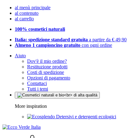
al menù principale
al contenuto
al carrello
100% cosmetici naturali
Italia: spedizione standard gratuita
a partire da € 49,90
Almeno 1 campioncino gratuito
con ogni ordine
Aiuto
Dov'è il mio ordine?
Restituzione prodotti
Costi di spedizione
Opzioni di pagamento
Contattaci
Tutti i temi
More inspiration
Detersivi e detergenti ecologici