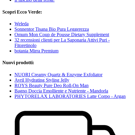
Scopri Ecco Verde:
Weleda
Sonnentor Tisana Bio Pura Leggerezza
Omum Mon Coup de Pousse Dietary Supplement
32 recensioni clienti per La Saponaria Attivi Puri -
Fitoretinolo
botania Mirra Premium
Nuovi prodotti:
NUORI Creamy Quartz & Enzyme Exfoliator
Avril Hydrating Styling Jelly
ROYS Beauty Pure Deo Roll-On Man
Bagno Doccia Emolliente e Nutriente - Mandorla
PHYTORELAX LABORATORIES Latte Corpo - Argan