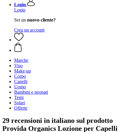
Login
Login
Sei un
nuovo cliente?
Crea un account
Marche
Viso
Make-up
Corpo
Capelli
Uomo
Bambini e neonati
Temi
Solari
Offerte
29 recensioni in italiano sul prodotto
Provida Organics Lozione per Capelli