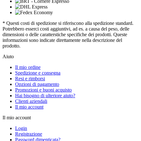
* Questi costi di spedizione si riferiscono alla spedizione standard.
Potrebbero esserci costi aggiuntivi, ad es. a causa del peso, delle
dimensioni o delle caratterstiche specifiche dei prodotti. Queste
informazioni sono indicate direttamente nella descrizione del
prodotto.
Aiuto
Il mio ordine
Spedizione e consegna
Resi e rimborsi
Opzioni di pagamento
Promozioni e buoni acquisto
Hai bisogno di ulteriore aiuto?
Clienti aziendali
Il mio account
Il mio account
Login
Registrazione
Password dimenticata?