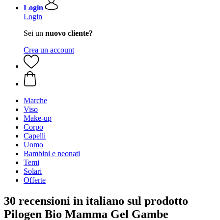
Login
Login
Sei un
nuovo cliente?
Crea un account
Marche
Viso
Make-up
Corpo
Capelli
Uomo
Bambini e neonati
Temi
Solari
Offerte
30 recensioni in italiano sul prodotto
Pilogen Bio Mamma Gel Gambe