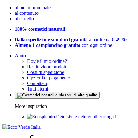
al menù principale
al contenuto
al carrello
100% cosmetici naturali
Italia: spedizione standard gratuita
a partire da € 49,90
Almeno 1 campioncino gratuito
con ogni ordine
Aiuto
Dov'è il mio ordine?
Restituzione prodotti
Costi di spedizione
Opzioni di pagamento
Contattaci
Tutti i temi
More inspiration
Detersivi e detergenti ecologici