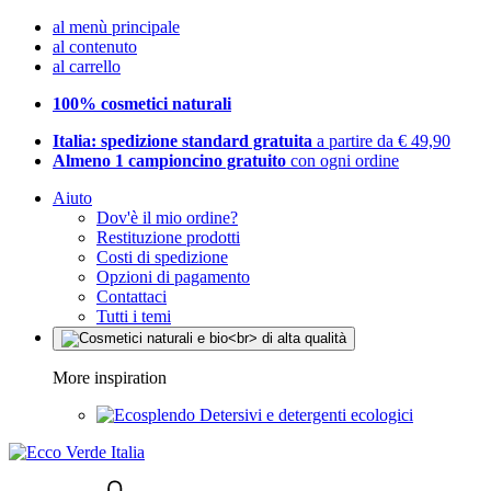
al menù principale
al contenuto
al carrello
100% cosmetici naturali
Italia: spedizione standard gratuita
a partire da € 49,90
Almeno 1 campioncino gratuito
con ogni ordine
Aiuto
Dov'è il mio ordine?
Restituzione prodotti
Costi di spedizione
Opzioni di pagamento
Contattaci
Tutti i temi
More inspiration
Detersivi e detergenti ecologici