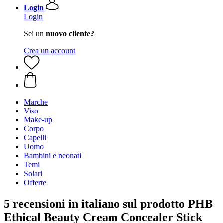
Login
Login
Sei un
nuovo cliente?
Crea un account
Marche
Viso
Make-up
Corpo
Capelli
Uomo
Bambini e neonati
Temi
Solari
Offerte
5 recensioni in italiano sul prodotto PHB
Ethical Beauty Cream Concealer Stick