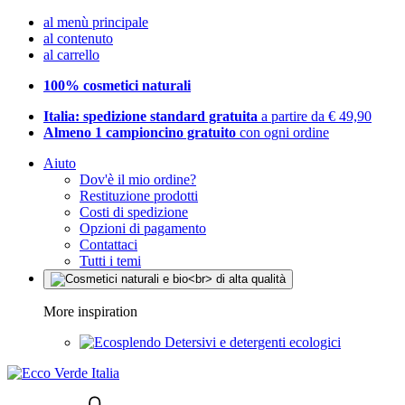
al menù principale
al contenuto
al carrello
100% cosmetici naturali
Italia: spedizione standard gratuita
a partire da € 49,90
Almeno 1 campioncino gratuito
con ogni ordine
Aiuto
Dov'è il mio ordine?
Restituzione prodotti
Costi di spedizione
Opzioni di pagamento
Contattaci
Tutti i temi
More inspiration
Detersivi e detergenti ecologici