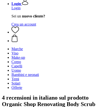
Login
Login
Sei un
nuovo cliente?
Crea un account
Marche
Viso
Make-up
Corpo
Capelli
Uomo
Bambini e neonati
Temi
Solari
Offerte
4 recensioni in italiano sul prodotto
Organic Shop Renovating Body Scrub