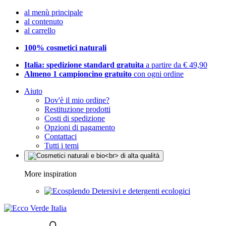
al menù principale
al contenuto
al carrello
100% cosmetici naturali
Italia: spedizione standard gratuita
a partire da € 49,90
Almeno 1 campioncino gratuito
con ogni ordine
Aiuto
Dov'è il mio ordine?
Restituzione prodotti
Costi di spedizione
Opzioni di pagamento
Contattaci
Tutti i temi
More inspiration
Detersivi e detergenti ecologici