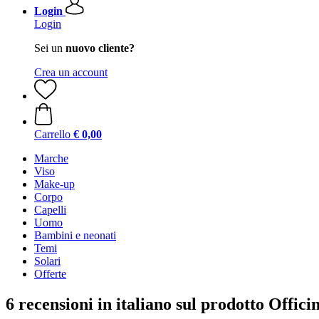
Login
Login
Sei un
nuovo cliente?
Crea un account
Carrello
€ 0,00
Marche
Viso
Make-up
Corpo
Capelli
Uomo
Bambini e neonati
Temi
Solari
Offerte
6 recensioni in italiano sul prodotto Offi