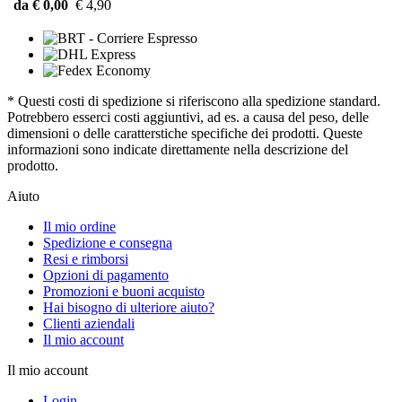
da € 0,00
€ 4,90
* Questi costi di spedizione si riferiscono alla spedizione standard.
Potrebbero esserci costi aggiuntivi, ad es. a causa del peso, delle
dimensioni o delle caratterstiche specifiche dei prodotti. Queste
informazioni sono indicate direttamente nella descrizione del
prodotto.
Aiuto
Il mio ordine
Spedizione e consegna
Resi e rimborsi
Opzioni di pagamento
Promozioni e buoni acquisto
Hai bisogno di ulteriore aiuto?
Clienti aziendali
Il mio account
Il mio account
Login