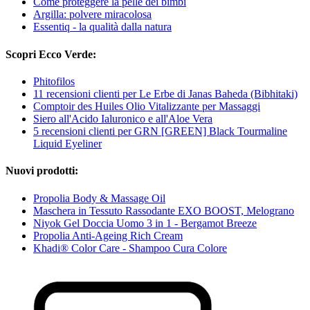
Come proteggere la pelle dei bimbi
Argilla: polvere miracolosa
Essentiq - la qualità dalla natura
Scopri Ecco Verde:
Phitofilos
11 recensioni clienti per Le Erbe di Janas Baheda (Bibhitaki)
Comptoir des Huiles Olio Vitalizzante per Massaggi
Siero all'Acido Ialuronico e all'Aloe Vera
5 recensioni clienti per GRN [GREEN] Black Tourmaline
Liquid Eyeliner
Nuovi prodotti:
Propolia Body & Massage Oil
Maschera in Tessuto Rassodante EXO BOOST, Melograno
Niyok Gel Doccia Uomo 3 in 1 - Bergamot Breeze
Propolia Anti-Ageing Rich Cream
Khadi® Color Care - Shampoo Cura Colore