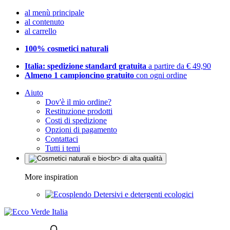
al menù principale
al contenuto
al carrello
100% cosmetici naturali
Italia: spedizione standard gratuita
a partire da € 49,90
Almeno 1 campioncino gratuito
con ogni ordine
Aiuto
Dov'è il mio ordine?
Restituzione prodotti
Costi di spedizione
Opzioni di pagamento
Contattaci
Tutti i temi
More inspiration
Detersivi e detergenti ecologici