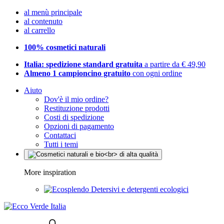
al menù principale
al contenuto
al carrello
100% cosmetici naturali
Italia: spedizione standard gratuita
a partire da € 49,90
Almeno 1 campioncino gratuito
con ogni ordine
Aiuto
Dov'è il mio ordine?
Restituzione prodotti
Costi di spedizione
Opzioni di pagamento
Contattaci
Tutti i temi
More inspiration
Detersivi e detergenti ecologici