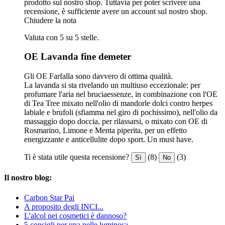
prodotto sul nostro shop. Tuttavia per poter scrivere una
recensione, è sufficiente avere un account sul nostro shop.
Chiudere la nota
Valuta con 5 su 5 stelle.
OE Lavanda fine demeter
Gli OE Farfalla sono davvero di ottima qualità.
La lavanda si sta rivelando un multiuso eccezionale: per
profumare l'aria nel bruciaessenze, in combinazione con l'OE
di Tea Tree mixato nell'olio di mandorle dolci contro herpes
labiale e brufoli (sfiamma nel giro di pochissimo), nell'olio da
massaggio dopo doccia, per rilassarsi, o mixato con OE di
Rosmarino, Limone e Menta piperita, per un effetto
energizzante e anticellulite dopo sport. Un must have.
Ti è stata utile questa recensione?
(8)
(3)
Sì
No
Il nostro blog:
Carbon Star Pai
A proposito degli INCI...
L'alcol nei cosmetici è dannoso?
5 consigli per una pelle luminosa