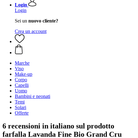
Login
Login
Sei un
nuovo cliente?
Crea un account
Marche
Viso
Make-up
Corpo
Capelli
Uomo
Bambini e neonati
Temi
Solari
Offerte
6 recensioni in italiano sul prodotto
farfalla Lavanda Fine Bio Grand Cru