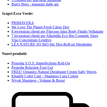
Burt's Bees - imparare dalle api
Scopri Ecco Verde:
PRIMAVERA
We Love The Planet Fresh Citrus Deo
8 recensioni clienti per Fitocose Jalus Body Fluido Vellutante
7 recensioni clienti per Alkemilla Eco Bio Cosmetic Siero
Viso Concentrato Lenitivo
LÉA NATURE SO BiO étic Deo-Roll-on Sheabutter
Nuovi prodotti:
Propolia S.O.S. Imperfections Roll-On
Propolia Relaxing Foot Gel
FREE! Organics Natural Deodorant Cream Salty Waves
Khadi® Color Care - Shampoo Cura Colore
Niyok Shampoo - Volume & Boost