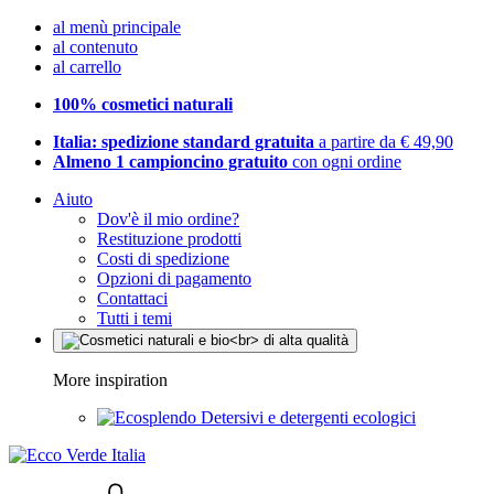
al menù principale
al contenuto
al carrello
100% cosmetici naturali
Italia: spedizione standard gratuita
a partire da € 49,90
Almeno 1 campioncino gratuito
con ogni ordine
Aiuto
Dov'è il mio ordine?
Restituzione prodotti
Costi di spedizione
Opzioni di pagamento
Contattaci
Tutti i temi
More inspiration
Detersivi e detergenti ecologici