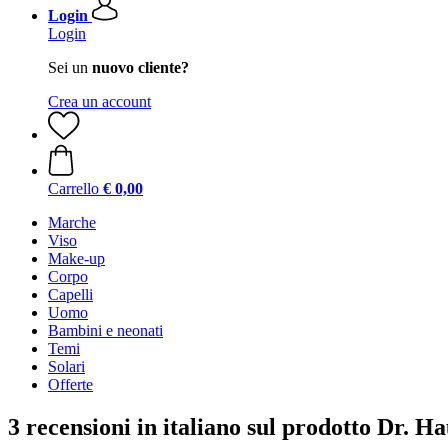
Login
Login
Sei un
nuovo cliente?
Crea un account
Carrello
€ 0,00
Marche
Viso
Make-up
Corpo
Capelli
Uomo
Bambini e neonati
Temi
Solari
Offerte
3 recensioni in italiano sul prodotto Dr. H