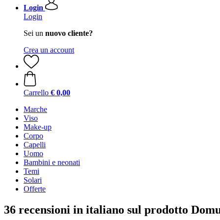
Login
Login
Sei un
nuovo cliente?
Crea un account
Carrello
€ 0,00
Marche
Viso
Make-up
Corpo
Capelli
Uomo
Bambini e neonati
Temi
Solari
Offerte
36 recensioni in italiano sul prodotto D