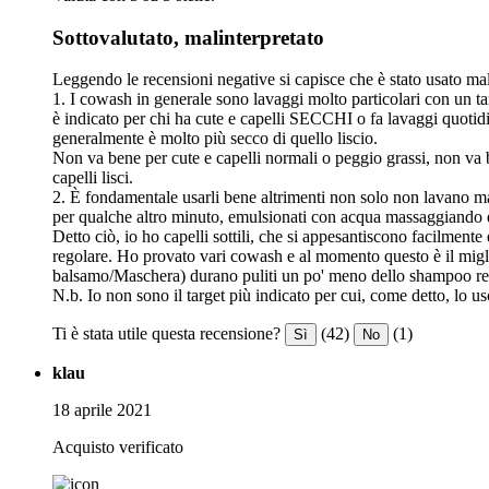
Sottovalutato, malinterpretato
Leggendo le recensioni negative si capisce che è stato usato ma
1. I cowash in generale sono lavaggi molto particolari con un ta
è indicato per chi ha cute e capelli SECCHI o fa lavaggi quotidi
generalmente è molto più secco di quello liscio.
Non va bene per cute e capelli normali o peggio grassi, non va b
capelli lisci.
2. È fondamentale usarli bene altrimenti non solo non lavano ma
per qualche altro minuto, emulsionati con acqua massaggiando 
Detto ciò, io ho capelli sottili, che si appesantiscono facilment
regolare. Ho provato vari cowash e al momento questo è il miglio
balsamo/Maschera) durano puliti un po' meno dello shampoo re
N.b. Io non sono il target più indicato per cui, come detto, lo us
Ti è stata utile questa recensione?
(42)
(1)
Sì
No
klau
18 aprile 2021
Acquisto verificato