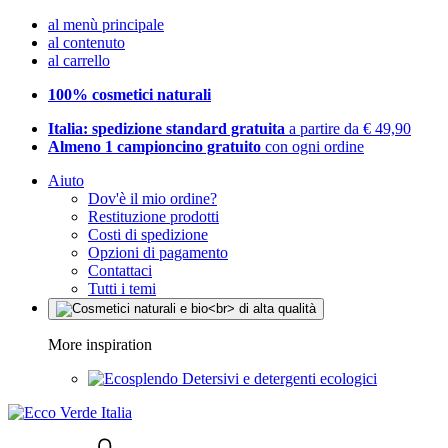
al menù principale
al contenuto
al carrello
100% cosmetici naturali
Italia: spedizione standard gratuita
a partire da € 49,90
Almeno 1 campioncino gratuito
con ogni ordine
Aiuto
Dov'è il mio ordine?
Restituzione prodotti
Costi di spedizione
Opzioni di pagamento
Contattaci
Tutti i temi
More inspiration
Detersivi e detergenti ecologici