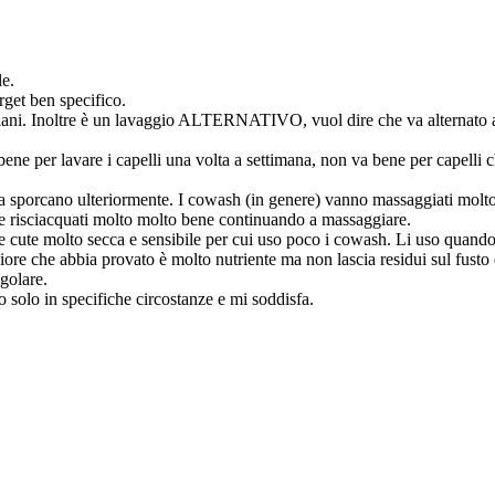
le.
rget ben specifico.
ani. Inoltre è un lavaggio ALTERNATIVO, vuol dire che va alternato a lav
ene per lavare i capelli una volta a settimana, non va bene per capelli c
 sporcano ulteriormente. I cowash (in genere) vanno massaggiati molto 
e risciacquati molto molto bene continuando a massaggiare.
e e cute molto secca e sensibile per cui uso poco i cowash. Li uso quand
re che abbia provato è molto nutriente ma non lascia residui sul fusto 
golare.
o solo in specifiche circostanze e mi soddisfa.