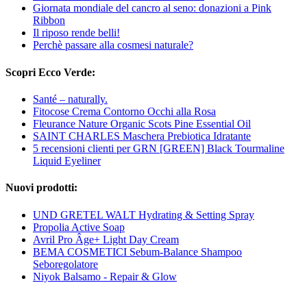
Giornata mondiale del cancro al seno: donazioni a Pink
Ribbon
Il riposo rende belli!
Perchè passare alla cosmesi naturale?
Scopri Ecco Verde:
Santé – naturally.
Fitocose Crema Contorno Occhi alla Rosa
Fleurance Nature Organic Scots Pine Essential Oil
SAINT CHARLES Maschera Prebiotica Idratante
5 recensioni clienti per GRN [GREEN] Black Tourmaline
Liquid Eyeliner
Nuovi prodotti:
UND GRETEL WALT Hydrating & Setting Spray
Propolia Active Soap
Avril Pro Âge+ Light Day Cream
BEMA COSMETICI Sebum-Balance Shampoo
Seboregolatore
Niyok Balsamo - Repair & Glow