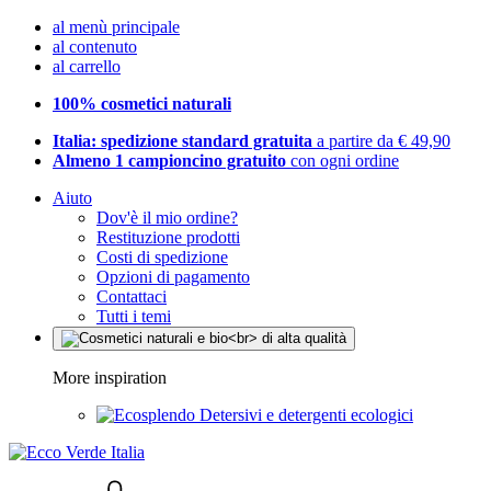
al menù principale
al contenuto
al carrello
100% cosmetici naturali
Italia: spedizione standard gratuita
a partire da € 49,90
Almeno 1 campioncino gratuito
con ogni ordine
Aiuto
Dov'è il mio ordine?
Restituzione prodotti
Costi di spedizione
Opzioni di pagamento
Contattaci
Tutti i temi
More inspiration
Detersivi e detergenti ecologici