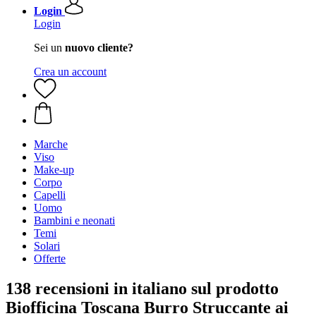
Login
Login
Sei un
nuovo cliente?
Crea un account
Marche
Viso
Make-up
Corpo
Capelli
Uomo
Bambini e neonati
Temi
Solari
Offerte
138 recensioni in italiano sul prodotto
Biofficina Toscana Burro Struccante ai