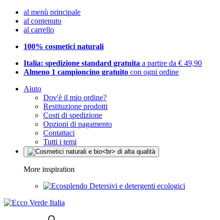
al menù principale
al contenuto
al carrello
100% cosmetici naturali
Italia: spedizione standard gratuita
a partire da € 49,90
Almeno 1 campioncino gratuito
con ogni ordine
Aiuto
Dov'è il mio ordine?
Restituzione prodotti
Costi di spedizione
Opzioni di pagamento
Contattaci
Tutti i temi
More inspiration
Detersivi e detergenti ecologici