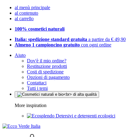
al menù principale
al contenuto
al carrello
100% cosmetici naturali
Italia: spedizione standard gratuita
a partire da € 49,90
Almeno 1 campioncino gratuito
con ogni ordine
Aiuto
Dov'è il mio ordine?
Restituzione prodotti
Costi di spedizione
Opzioni di pagamento
Contattaci
Tutti i temi
More inspiration
Detersivi e detergenti ecologici