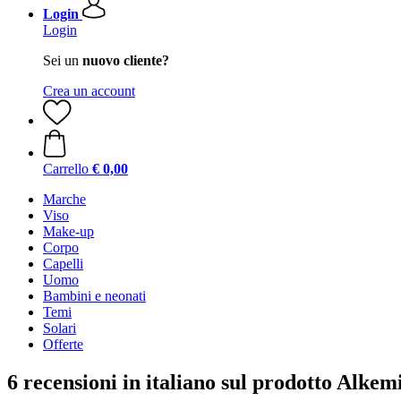
Login
Login
Sei un
nuovo cliente?
Crea un account
Carrello
€ 0,00
Marche
Viso
Make-up
Corpo
Capelli
Uomo
Bambini e neonati
Temi
Solari
Offerte
6 recensioni in italiano sul prodotto Alk