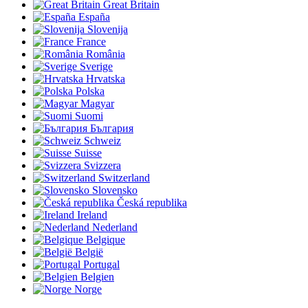
Great Britain
España
Slovenija
France
România
Sverige
Hrvatska
Polska
Magyar
Suomi
България
Schweiz
Suisse
Svizzera
Switzerland
Slovensko
Česká republika
Ireland
Nederland
Belgique
België
Portugal
Belgien
Norge