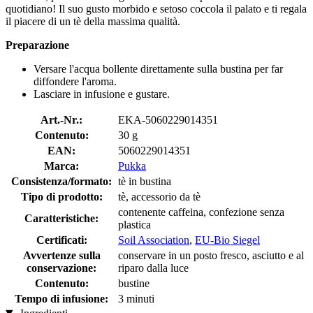
quotidiano! Il suo gusto morbido e setoso coccola il palato e ti regala
il piacere di un tè della massima qualità.
Preparazione
Versare l'acqua bollente direttamente sulla bustina per far
diffondere l'aroma.
Lasciare in infusione e gustare.
Art.-Nr.:
EKA-5060229014351
Contenuto:
30 g
EAN:
5060229014351
Marca:
Pukka
Consistenza/formato:
tè in bustina
Tipo di prodotto:
tè, accessorio da tè
contenente caffeina, confezione senza
Caratteristiche:
plastica
Certificati:
Soil Association
,
EU-Bio Siegel
Avvertenze sulla
conservare in un posto fresco, asciutto e al
conservazione:
riparo dalla luce
Contenuto:
bustine
Tempo di infusione:
3 minuti