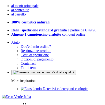
al menù principale
al contenuto
al carrello
100% cosmetici naturali
Italia: spedizione standard gratuita
a partire da € 49,90
Almeno 1 campioncino gratuito
con ogni ordine
Aiuto
Dov'è il mio ordine?
Restituzione prodotti
Costi di spedizione
Opzioni di pagamento
Contattaci
Tutti i temi
More inspiration
Detersivi e detergenti ecologici