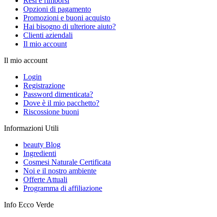
Resi e rimborsi
Opzioni di pagamento
Promozioni e buoni acquisto
Hai bisogno di ulteriore aiuto?
Clienti aziendali
Il mio account
Il mio account
Login
Registrazione
Password dimenticata?
Dove è il mio pacchetto?
Riscossione buoni
Informazioni Utili
beauty Blog
Ingredienti
Cosmesi Naturale Certificata
Noi e il nostro ambiente
Offerte Attuali
Programma di affiliazione
Info Ecco Verde