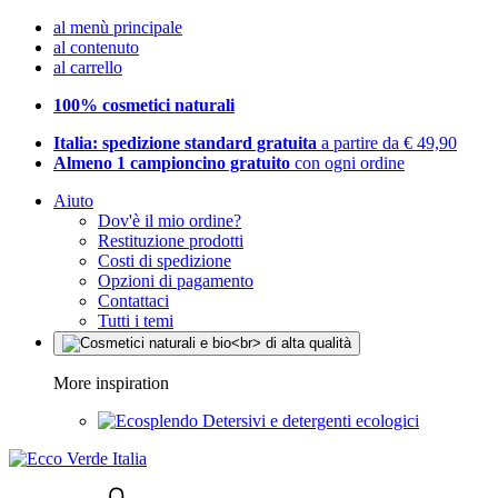
al menù principale
al contenuto
al carrello
100% cosmetici naturali
Italia: spedizione standard gratuita
a partire da € 49,90
Almeno 1 campioncino gratuito
con ogni ordine
Aiuto
Dov'è il mio ordine?
Restituzione prodotti
Costi di spedizione
Opzioni di pagamento
Contattaci
Tutti i temi
More inspiration
Detersivi e detergenti ecologici