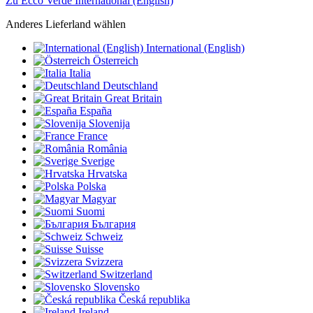
Zu Ecco Verde International (English)
Anderes Lieferland wählen
International (English)
Österreich
Italia
Deutschland
Great Britain
España
Slovenija
France
România
Sverige
Hrvatska
Polska
Magyar
Suomi
България
Schweiz
Suisse
Svizzera
Switzerland
Slovensko
Česká republika
Ireland