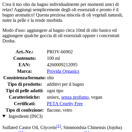
Crea il tuo olio da bagno individualmente per momenti unici di
relax! Aggiungi semplicemente degli oli essenziali e pronto è il
bagno aromatico! Questa preziosa miscela di oli vegetali naturali,
nutre la pelle e la rende morbida.
Modo d'uso: aggiungere al bagno circa 10ml di olio basico ed
aggiungere qualche goccia di oli essenziali oppure i concentrati
Dosha.
Art.-Nr.:
PROV-66902
Contenuto:
100 ml
EAN:
4260009212095
Marca:
Provida Organics
Consistenza/formato:
olio
Tipo di prodotto:
additivi per il bagno
Tipi di pelle adatti:
ogni tipo
Caratteristiche:
unisex,
senza profumo
, vegan
Certificati:
PETA Cruelty Free
Tipo di confezione:
flacone, vetro
Ingredienti (INCI)
[1]
Sulfated Castor Oil, Glycerin
, Simmondsia Chinensis (Jojoba)