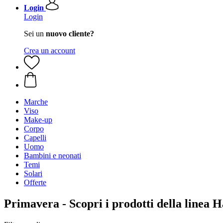
Login
Login
Sei un
nuovo cliente?
Crea un account
Marche
Viso
Make-up
Corpo
Capelli
Uomo
Bambini e neonati
Temi
Solari
Offerte
Primavera - Scopri i prodotti della linea 