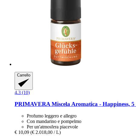
Carrello
4.3 (10)
PRIMAVERA
Miscela Aromatica -​ Happiness, 5
Profumo leggero e allegro
Con mandarino e pompelmo
Per un'atmosfera piacevole
€ 10,09
(€ 2.018,00 / L)