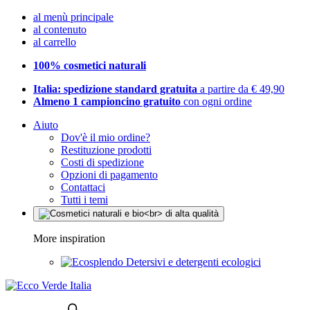
al menù principale
al contenuto
al carrello
100% cosmetici naturali
Italia: spedizione standard gratuita
a partire da € 49,90
Almeno 1 campioncino gratuito
con ogni ordine
Aiuto
Dov'è il mio ordine?
Restituzione prodotti
Costi di spedizione
Opzioni di pagamento
Contattaci
Tutti i temi
More inspiration
Detersivi e detergenti ecologici