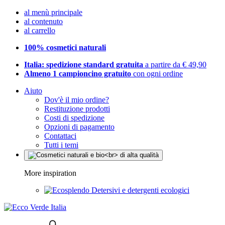
al menù principale
al contenuto
al carrello
100% cosmetici naturali
Italia: spedizione standard gratuita
a partire da € 49,90
Almeno 1 campioncino gratuito
con ogni ordine
Aiuto
Dov'è il mio ordine?
Restituzione prodotti
Costi di spedizione
Opzioni di pagamento
Contattaci
Tutti i temi
More inspiration
Detersivi e detergenti ecologici