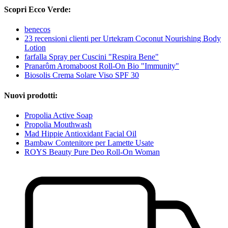
Scopri Ecco Verde:
benecos
23 recensioni clienti per Urtekram Coconut Nourishing Body
Lotion
farfalla Spray per Cuscini "Respira Bene"
Pranarôm Aromaboost Roll-On Bio "Immunity"
Biosolis Crema Solare Viso SPF 30
Nuovi prodotti:
Propolia Active Soap
Propolia Mouthwash
Mad Hippie Antioxidant Facial Oil
Bambaw Contenitore per Lamette Usate
ROYS Beauty Pure Deo Roll-On Woman