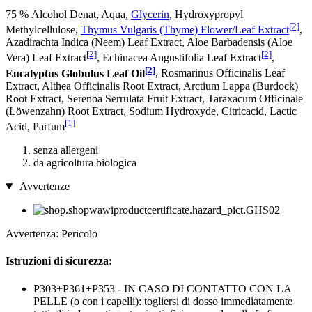
75 % Alcohol Denat, Aqua,
Glycerin
, Hydroxypropyl
[2]
Methylcellulose,
Thymus Vulgaris (Thyme) Flower/Leaf Extract
,
Azadirachta Indica (Neem) Leaf Extract, Aloe Barbadensis (Aloe
[2]
[2]
Vera) Leaf Extract
, Echinacea Angustifolia Leaf Extract
,
[2]
Eucalyptus Globulus Leaf Oil
, Rosmarinus Officinalis Leaf
Extract, Althea Officinalis Root Extract, Arctium Lappa (Burdock)
Root Extract, Serenoa Serrulata Fruit Extract, Taraxacum Officinale
(Löwenzahn) Root Extract, Sodium Hydroxyde, Citricacid, Lactic
[1]
Acid, Parfum
senza allergeni
da agricoltura biologica
Avvertenze
Avvertenza: Pericolo
Istruzioni di sicurezza:
P303+P361+P353 - IN CASO DI CONTATTO CON LA
PELLE (o con i capelli): togliersi di dosso immediatamente