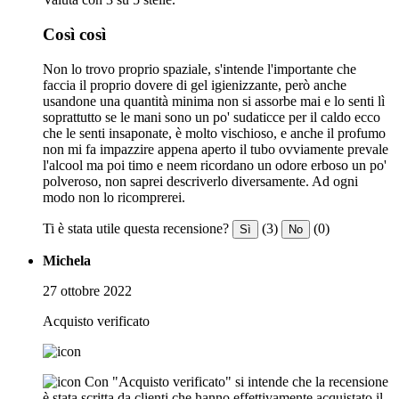
Così così
Non lo trovo proprio spaziale, s'intende l'importante che
faccia il proprio dovere di gel igienizzante, però anche
usandone una quantità minima non si assorbe mai e lo senti lì
soprattutto se le mani sono un po' sudaticce per il caldo ecco
che le senti insaponate, è molto vischioso, e anche il profumo
non mi fa impazzire appena aperto il tubo ovviamente prevale
l'alcool ma poi timo e neem ricordano un odore erboso un po'
polveroso, non saprei descriverlo diversamente. Ad ogni
modo non lo ricomprerei.
Ti è stata utile questa recensione?
(3)
(0)
Sì
No
Michela
27 ottobre 2022
Acquisto verificato
Con "Acquisto verificato" si intende che la recensione
è stata scritta da clienti che hanno effettivamente acquistato il