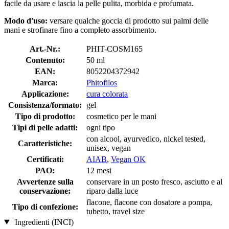
facile da usare e lascia la pelle pulita, morbida e profumata.
Modo d'uso:
versare qualche goccia di prodotto sui palmi delle
mani e strofinare fino a completo assorbimento.
Art.-Nr.:
PHIT-COSM165
Contenuto:
50 ml
EAN:
8052204372942
Marca:
Phitofilos
Applicazione:
cura colorata
Consistenza/formato:
gel
Tipo di prodotto:
cosmetico per le mani
Tipi di pelle adatti:
ogni tipo
con alcool, ayurvedico, nickel tested,
Caratteristiche:
unisex, vegan
Certificati:
AIAB
,
Vegan OK
PAO:
12 mesi
Avvertenze sulla
conservare in un posto fresco, asciutto e al
conservazione:
riparo dalla luce
flacone, flacone con dosatore a pompa,
Tipo di confezione:
tubetto, travel size
Ingredienti (INCI)