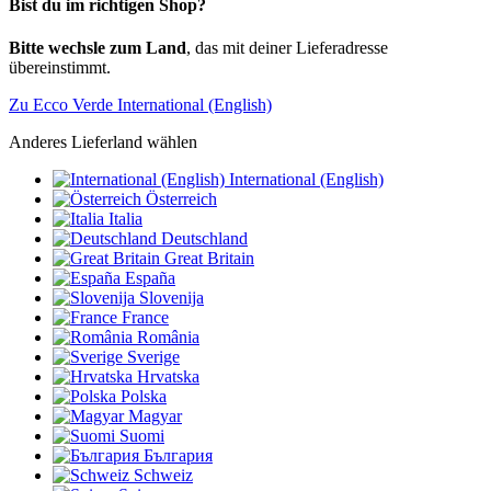
Bist du im richtigen Shop?
Bitte wechsle zum Land
, das mit deiner Lieferadresse
übereinstimmt.
Zu Ecco Verde International (English)
Anderes Lieferland wählen
International (English)
Österreich
Italia
Deutschland
Great Britain
España
Slovenija
France
România
Sverige
Hrvatska
Polska
Magyar
Suomi
България
Schweiz