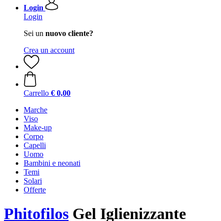
Login
Login
Sei un
nuovo cliente?
Crea un account
Carrello
€ 0,00
Marche
Viso
Make-up
Corpo
Capelli
Uomo
Bambini e neonati
Temi
Solari
Offerte
Phitofilos
Gel Iglienizzante