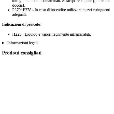
tutti gli indumenti contaminati. Sciacquare la pelle [o fare una
doccia].
P370+P378 - In caso di incendio: utilizzare mezzi estinguenti
adeguati.
Indicazioni di pericolo:
H225 - Liquido e vapori facilmente infiammabili.
Informazioni legali
Prodotti consigliati