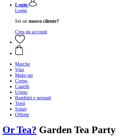
Login
Login
Sei un
nuovo cliente?
Crea un account
Marche
Viso
Make-up
Corpo
Capelli
Uomo
Bambini e neonati
Temi
Solari
Offerte
Or Tea?
Garden Tea Party