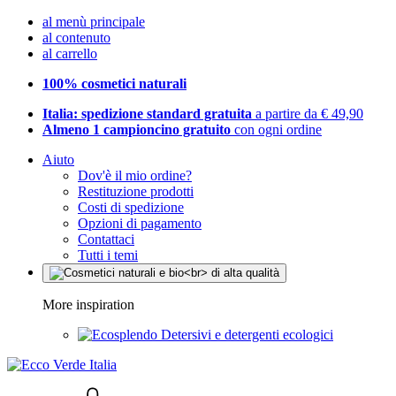
al menù principale
al contenuto
al carrello
100% cosmetici naturali
Italia: spedizione standard gratuita
a partire da € 49,90
Almeno 1 campioncino gratuito
con ogni ordine
Aiuto
Dov'è il mio ordine?
Restituzione prodotti
Costi di spedizione
Opzioni di pagamento
Contattaci
Tutti i temi
More inspiration
Detersivi e detergenti ecologici