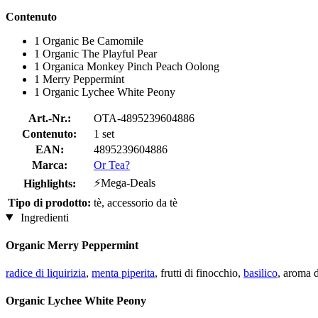
Contenuto
1 Organic Be Camomile
1 Organic The Playful Pear
1 Organica Monkey Pinch Peach Oolong
1 Merry Peppermint
1 Organic Lychee White Peony
Art.-Nr.:
OTA-4895239604886
Contenuto:
1 set
EAN:
4895239604886
Marca:
Or Tea?
⚡Mega-Deals
Highlights:
Tipo di prodotto:
tè, accessorio da tè
Ingredienti
Organic Merry Peppermint
radice di liquirizia
,
menta piperita
, frutti di finocchio,
basilico
, aroma 
Organic Lychee White Peony