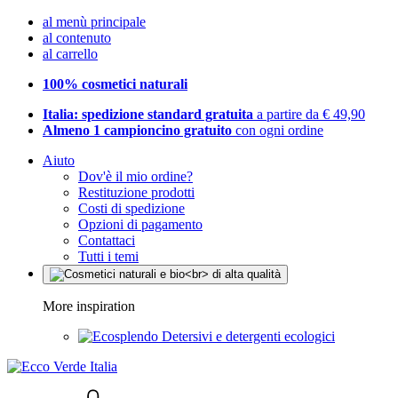
al menù principale
al contenuto
al carrello
100% cosmetici naturali
Italia: spedizione standard gratuita
a partire da € 49,90
Almeno 1 campioncino gratuito
con ogni ordine
Aiuto
Dov'è il mio ordine?
Restituzione prodotti
Costi di spedizione
Opzioni di pagamento
Contattaci
Tutti i temi
More inspiration
Detersivi e detergenti ecologici