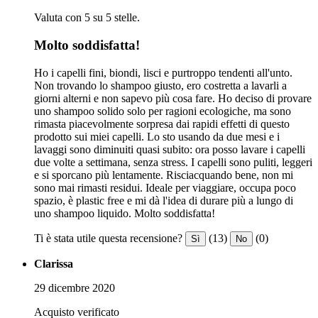
Valuta con 5 su 5 stelle.
Molto soddisfatta!
Ho i capelli fini, biondi, lisci e purtroppo tendenti all'unto.
Non trovando lo shampoo giusto, ero costretta a lavarli a
giorni alterni e non sapevo più cosa fare. Ho deciso di provare
uno shampoo solido solo per ragioni ecologiche, ma sono
rimasta piacevolmente sorpresa dai rapidi effetti di questo
prodotto sui miei capelli. Lo sto usando da due mesi e i
lavaggi sono diminuiti quasi subito: ora posso lavare i capelli
due volte a settimana, senza stress. I capelli sono puliti, leggeri
e si sporcano più lentamente. Risciacquando bene, non mi
sono mai rimasti residui. Ideale per viaggiare, occupa poco
spazio, è plastic free e mi dà l'idea di durare più a lungo di
uno shampoo liquido. Molto soddisfatta!
Ti è stata utile questa recensione?
(13)
(0)
Sì
No
Clarissa
29 dicembre 2020
Acquisto verificato