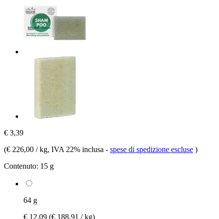
€ 3,39
(
€ 226,00 / kg
, IVA 22% inclusa
-
spese di spedizione escluse
)
Contenuto:
15 g
64 g
€ 12,09
(€ 188,91 / kg)