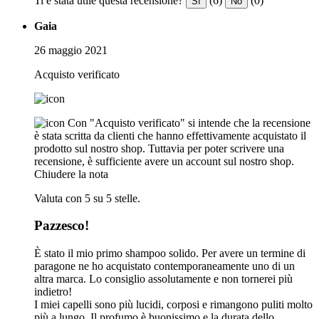
Ti è stata utile questa recensione?
(6)
(0)
Sì
No
Gaia
26 maggio 2021
Acquisto verificato
Con "Acquisto verificato" si intende che la recensione
è stata scritta da clienti che hanno effettivamente acquistato il
prodotto sul nostro shop. Tuttavia per poter scrivere una
recensione, è sufficiente avere un account sul nostro shop.
Chiudere la nota
Valuta con 5 su 5 stelle.
Pazzesco!
È stato il mio primo shampoo solido. Per avere un termine di
paragone ne ho acquistato contemporaneamente uno di un
altra marca. Lo consiglio assolutamente e non tornerei più
indietro!
I miei capelli sono più lucidi, corposi e rimangono puliti molto
più a lungo. Il profumo è buonissimo e la durata dello