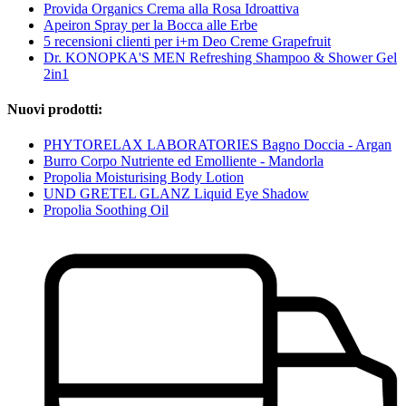
Provida Organics Crema alla Rosa Idroattiva
Apeiron Spray per la Bocca alle Erbe
5 recensioni clienti per i+m Deo Creme Grapefruit
Dr. KONOPKA'S MEN Refreshing Shampoo & Shower Gel
2in1
Nuovi prodotti:
PHYTORELAX LABORATORIES Bagno Doccia - Argan
Burro Corpo Nutriente ed Emolliente - Mandorla
Propolia Moisturising Body Lotion
UND GRETEL GLANZ Liquid Eye Shadow
Propolia Soothing Oil