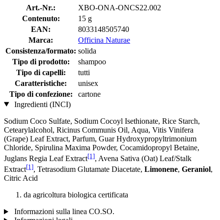
Art.-Nr.:
XBO-ONA-ONCS22.002
Contenuto:
15 g
EAN:
8033148505740
Marca:
Officina Naturae
Consistenza/formato:
solida
Tipo di prodotto:
shampoo
Tipo di capelli:
tutti
Caratteristiche:
unisex
Tipo di confezione:
cartone
Ingredienti (INCI)
Sodium Coco­ Sulfate, Sodium Cocoyl Isethionate, Rice Starch,
Cetearylalcohol, Ricinus Communis Oil, Aqua, Vitis Vinifera
(Grape) Leaf Extract, Parfum, Guar Hydroxypropyltrimonium
Chloride, Spirulina Maxima Powder, Cocamidopropyl Betaine,
[1]
Juglans Regia Leaf Extract
, Avena Sativa (Oat) Leaf/Stalk
[1]
Extract
, Tetrasodium Glutamate Diacetate,
Limonene
,
Geraniol
,
Citric Acid
da agricoltura biologica certificata
Informazioni sulla linea CO.SO.