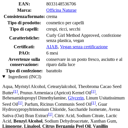
EAN:
8033148536706
Marca:
Officina Naturae
Consistenza/formato:
crema
Tipo di prodotto:
cosmetico per capelli
Tipo di capelli:
crespi, ricci, secchi
Curly Girl Method Approved, confezione
Caratteristiche:
senza plastica, vegan
Certificati:
AIAB
,
Vegan senza certificazione
PAO:
6 mesi
Avvertenze sulla
conservare in un posto fresco, asciutto e al
conservazione:
riparo dalla luce
Tipo di confezione:
barattolo
Ingredienti (INCI)
Aqua, Myristyl Alcohol, Cetearylalcohol, Theobroma Cacao Seed
[1]
[1]
Butter
, Prunus Armeniaca (Apricot) Kernel Oil
,
Behenamidopropyl Dimethylamine,
Glycerin
, Linum Usitatissimum
[1]
[1]
Seed Oil
, Parfum, Ricinus Communis Seed Oil
, Guar
Hydroxypropyltrimonium Chloride, Saccharide Isomerate, Avena
[1]
Sativa (Oat) Bran Extract
, Citric Acid, Sodium Citrate, Lactic
Acid,
Benzyl Alcohol
, Sodium Dehydroacetate, Xanthan Gum,
Limonene
,
Linalool
,
Citrus Bergamia Peel Oil
,
Vanillin