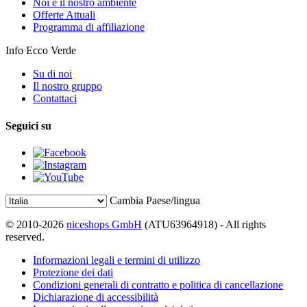
Noi e il nostro ambiente
Offerte Attuali
Programma di affiliazione
Info Ecco Verde
Su di noi
Il nostro gruppo
Contattaci
Seguici su
Cambia Paese/lingua
© 2010-2026
niceshops GmbH
(ATU63964918) - All rights
reserved.
Informazioni legali e termini di utilizzo
Protezione dei dati
Condizioni generali di contratto e politica di cancellazione
Dichiarazione di accessibilità