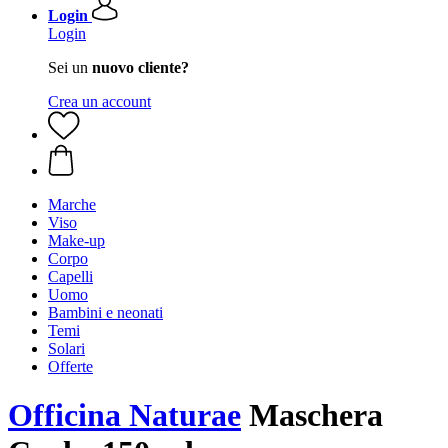
Login
Login
Sei un
nuovo cliente?
Crea un account
Marche
Viso
Make-up
Corpo
Capelli
Uomo
Bambini e neonati
Temi
Solari
Offerte
Officina Naturae
Maschera