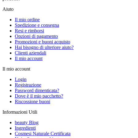
Aiuto
Il mio ordine
Spedizione e consegna
Resi e rimborsi
Opzioni di pagamento
Promozioni e buoni acquisto
Hai bisogno di ulteriore aiuto?
Clienti aziendali
Il mio account
Il mio account
Login
Registrazione
Password dimenticata?
Dove è il mio pacchetto?
Riscossione buoni
Informazioni Utili
beauty Blog
Ingredienti
Cosmesi Naturale Certificata