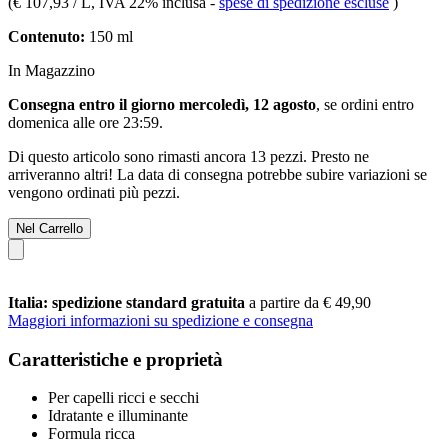
(
€ 107,93 / L
, IVA 22% inclusa
-
spese di spedizione escluse
)
Contenuto:
150 ml
In Magazzino
Consegna entro il giorno mercoledì, 12 agosto
, se ordini entro
domenica alle ore 23:59
.
Di questo articolo sono rimasti ancora 13 pezzi. Presto ne
arriveranno altri! La data di consegna potrebbe subire variazioni se
vengono ordinati più pezzi.
Nel Carrello
Italia: spedizione standard gratuita
a partire da € 49,90
Maggiori informazioni su spedizione e consegna
Caratteristiche e proprietà
Per capelli ricci e secchi
Idratante e illuminante
Formula ricca