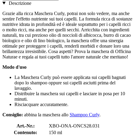
Descrizione
Grazie alla ricca Maschera Curly, potrai non solo vedere, ma anche
sentire l'effetto nutriente sui tuoi capelli. La formula ricca di sostanze
nutritive idrata in profondità ed è ideale soprattutto per i capelli ricci
o molto ricci, ma anche per quelli secchi. Arricchita con ingredienti
naturali, tra cui prezioso olio di noccioli di albicocca, burro di cacao
biologico e olio di lino biologico, la maschera offre una sinergia
ottimale per proteggere i capelli, renderli morbidi e donare loro una
brillantezza irresistibile. Cosa aspetti? Prova la maschera di Officina
Naturae e regala ai tuoi capelli tutto l'amore naturale che meritano!
Modo d'uso
La Maschera Curly può essere applicata sui capelli bagnati
dopo lo shampoo oppure sui capelli asciutti prima del
lavaggio.
Distribuire la maschera sui capelli e lasciare in posa per 10
minuti.
Risciacquare accuratamente.
Consiglio:
abbina la maschera allo
Shampoo Curly
.
Art.-Nr.:
XBO-ONA-ONCS28.031
Contenuto:
150 ml