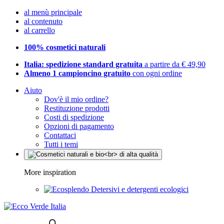
al menù principale
al contenuto
al carrello
100% cosmetici naturali
Italia: spedizione standard gratuita
a partire da € 49,90
Almeno 1 campioncino gratuito
con ogni ordine
Aiuto
Dov'è il mio ordine?
Restituzione prodotti
Costi di spedizione
Opzioni di pagamento
Contattaci
Tutti i temi
More inspiration
Detersivi e detergenti ecologici