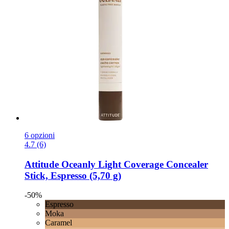
6 opzioni
4.7 (6)
Attitude
Oceanly Light Coverage Concealer
Stick, Espresso (5,70 g)
-50%
Espresso
Moka
Caramel