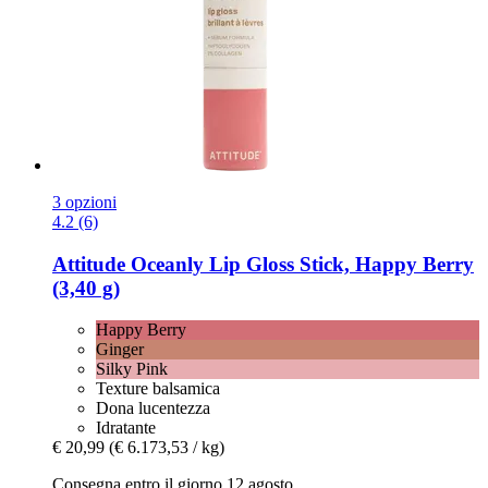
3 opzioni
4.2 (6)
Attitude
Oceanly Lip Gloss Stick, Happy Berry
(3,40 g)
Happy Berry
Ginger
Silky Pink
Texture balsamica
Dona lucentezza
Idratante
€ 20,99
(€ 6.173,53 / kg)
Consegna entro il giorno 12 agosto