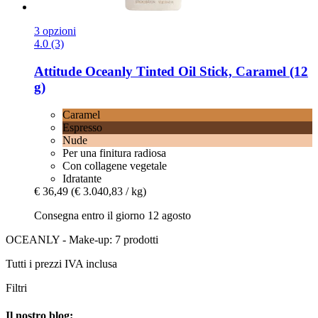
3 opzioni
4.0 (3)
Attitude
Oceanly Tinted Oil Stick, Caramel (12
g)
Caramel
Espresso
Nude
Per una finitura radiosa
Con collagene vegetale
Idratante
€ 36,49
(€ 3.040,83 / kg)
Consegna entro il giorno 12 agosto
OCEANLY - Make-up: 7 prodotti
Tutti i prezzi IVA inclusa
Filtri
Il nostro blog: