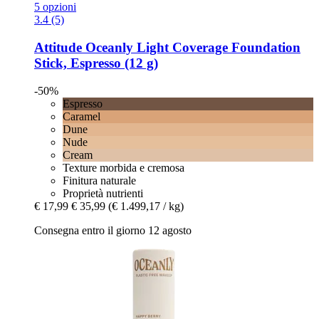
5 opzioni
3.4 (5)
Attitude
Oceanly Light Coverage Foundation
Stick, Espresso (12 g)
-50%
Espresso
Caramel
Dune
Nude
Cream
Texture morbida e cremosa
Finitura naturale
Proprietà nutrienti
€ 17,99
€ 35,99
(€ 1.499,17 / kg)
Consegna entro il giorno 12 agosto