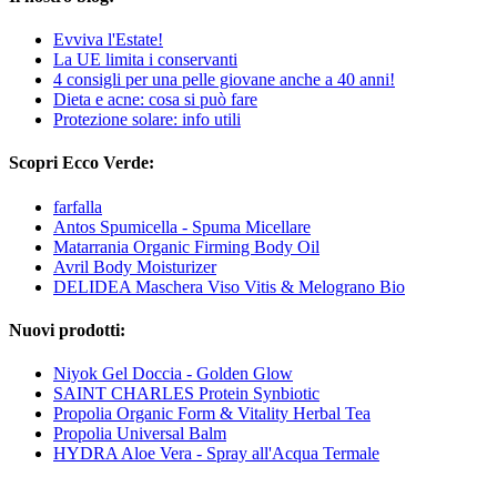
Evviva l'Estate!
La UE limita i conservanti
4 consigli per una pelle giovane anche a 40 anni!
Dieta e acne: cosa si può fare
Protezione solare: info utili
Scopri Ecco Verde:
farfalla
Antos Spumicella - Spuma Micellare
Matarrania Organic Firming Body Oil
Avril Body Moisturizer
DELIDEA Maschera Viso Vitis & Melograno Bio
Nuovi prodotti:
Niyok Gel Doccia - Golden Glow
SAINT CHARLES Protein Synbiotic
Propolia Organic Form & Vitality Herbal Tea
Propolia Universal Balm
HYDRA Aloe Vera - Spray all'Acqua Termale