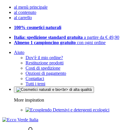
al menù principale
al contenuto
al carrello
100% cosmetici naturali
Italia: spedizione standard gratuita
a partire da € 49,90
Almeno 1 campioncino gratuito
con ogni ordine
Aiuto
Dov'è il mio ordine?
Restituzione prodotti
Costi di spedizione
Opzioni di pagamento
Contattaci
Tutti i temi
More inspiration
Detersivi e detergenti ecologici