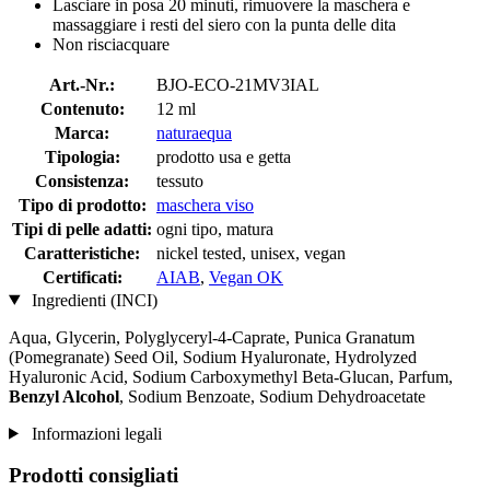
Lasciare in posa 20 minuti, rimuovere la maschera e
massaggiare i resti del siero con la punta delle dita
Non risciacquare
Art.-Nr.:
BJO-ECO-21MV3IAL
Contenuto:
12 ml
Marca:
naturaequa
Tipologia:
prodotto usa e getta
Consistenza:
tessuto
Tipo di prodotto:
maschera viso
Tipi di pelle adatti:
ogni tipo, matura
Caratteristiche:
nickel tested, unisex, vegan
Certificati:
AIAB
,
Vegan OK
Ingredienti (INCI)
Aqua, Glycerin, Polyglyceryl-4-Caprate, Punica Granatum
(Pomegranate) Seed Oil, Sodium Hyaluronate, Hydrolyzed
Hyaluronic Acid, Sodium Carboxymethyl Beta-Glucan, Parfum,
Benzyl Alcohol
, Sodium Benzoate, Sodium Dehydroacetate
Informazioni legali
Prodotti consigliati