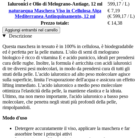
Ialuronici e Olio di Melograno-Antiage, 12 ml
599,17 / L)
naturaequa Maschera Viso in Cellulosa Alga
€ 7,19
Mediterranea Antinquinamento, 12 ml
(€ 599,17 / L)
Prezzo totale:
€ 14,38
Aggiungi entrambi nel carrello
Descrizione
Questa maschera in tessuto è in 100% in cellulosa, è biodegradabile
ed è perfetta per la pelle matura. L'olio di semi di melograno
biologico è ricco di vitamina E e acido punicico, ideali per prendersi
cura delle rughe. Inoltre, la formula è arricchita con acidi ialuronici
di tre diversi pesi molecolari, in modo da prendersi cura di tutti gli
strati della pelle. L'acido ialuronico ad alto peso molecolare agisce
sulla superficie, limita l’evaporazione dell'acqua e assicura un effetto
lifting immediato. L'acido ialuronico a medio peso molecolare
ottimizza l'elasticità della pelle, la mantiene elastica e la idrata.
Ultimo, ma non meno importante, l'acido ialuronico a basso peso
molecolare, che penetra negli strati più profondi della pelle,
rimpolpandoli.
Modo d'uso
Detergere accuratamente il viso, applicare la maschera e far
assorbire bene i principi attivi