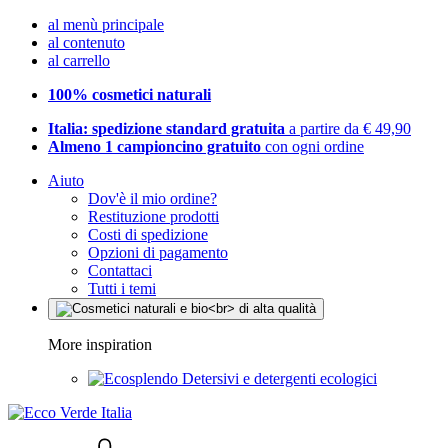
al menù principale
al contenuto
al carrello
100% cosmetici naturali
Italia: spedizione standard gratuita
a partire da € 49,90
Almeno 1 campioncino gratuito
con ogni ordine
Aiuto
Dov'è il mio ordine?
Restituzione prodotti
Costi di spedizione
Opzioni di pagamento
Contattaci
Tutti i temi
More inspiration
Detersivi e detergenti ecologici