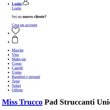
Login
Login
Sei un
nuovo cliente?
Crea un account
Marche
Viso
Make-up
Corpo
Capelli
Uomo
Bambini e neonati
Temi
Solari
Offerte
Miss Trucco
Pad Struccanti Uni