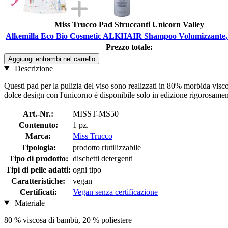
Miss Trucco Pad Struccanti Unicorn Valley
Alkemilla Eco Bio Cosmetic ALKHAIR Shampoo Volumizzante,
Prezzo totale:
Aggiungi entrambi nel carrello
Descrizione
Questi pad per la pulizia del viso sono realizzati in 80% morbida visco
dolce design con l'unicorno è disponibile solo in edizione rigorosament
Art.-Nr.:
MISST-MS50
Contenuto:
1 pz.
Marca:
Miss Trucco
Tipologia:
prodotto riutilizzabile
Tipo di prodotto:
dischetti detergenti
Tipi di pelle adatti:
ogni tipo
Caratteristiche:
vegan
Certificati:
Vegan senza certificazione
Materiale
80 % viscosa di bambù, 20 % poliestere