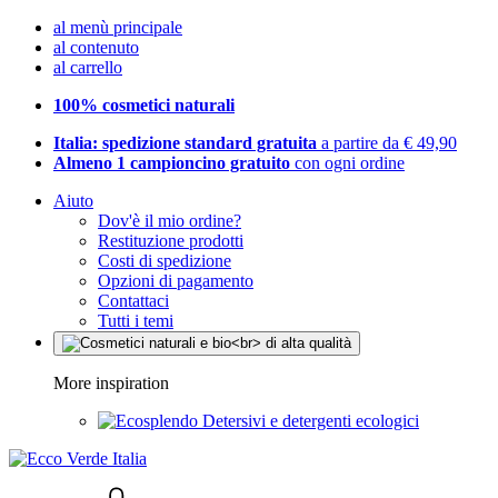
al menù principale
al contenuto
al carrello
100% cosmetici naturali
Italia: spedizione standard gratuita
a partire da € 49,90
Almeno 1 campioncino gratuito
con ogni ordine
Aiuto
Dov'è il mio ordine?
Restituzione prodotti
Costi di spedizione
Opzioni di pagamento
Contattaci
Tutti i temi
More inspiration
Detersivi e detergenti ecologici