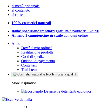
al menù principale
al contenuto
al carrello
100% cosmetici naturali
Italia: spedizione standard gratuita
a partire da € 49,90
Almeno 1 campioncino gratuito
con ogni ordine
Aiuto
Dov'è il mio ordine?
Restituzione prodotti
Costi di spedizione
Opzioni di pagamento
Contattaci
Tutti i temi
More inspiration
Detersivi e detergenti ecologici