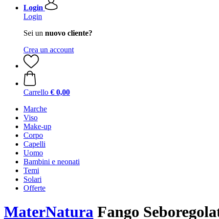
Login
Login
Sei un
nuovo cliente?
Crea un account
Carrello
€ 0,00
Marche
Viso
Make-up
Corpo
Capelli
Uomo
Bambini e neonati
Temi
Solari
Offerte
MaterNatura
Fango Seboregolato