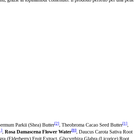
[2]
[1]
permum Parkii (Shea) Butter
, Theobroma Cacao Seed Butter
,
1]
[1]
,
Rosa Damascena Flower Water
, Daucus Carota Sativa Root
ra (Elderberry) Fruit Extract, Glycyrrhiza Glabra (Licorice) Root