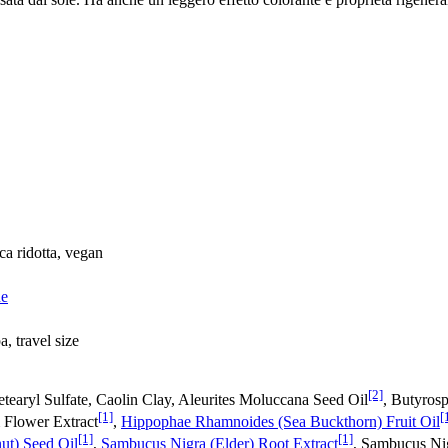
ca ridotta, vegan
ne
, travel size
[2]
tearyl Sulfate, Caolin Clay, Aleurites Moluccana Seed Oil
, Butyros
[1]
[
 Flower Extract
,
Hippophae Rhamnoides (Sea Buckthorn) Fruit Oil
[1]
[1]
ut) Seed Oil
,
Sambucus Nigra (Elder) Root Extract
, Sambucus Nig