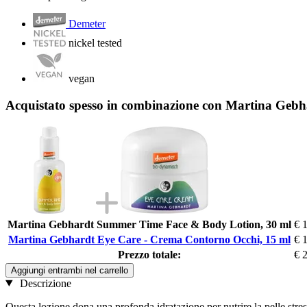
Demeter
nickel tested
vegan
Acquistato spesso in combinazione con Martina Geb
Martina Gebhardt Summer Time Face & Body Lotion, 30 ml
€ 
Martina Gebhardt Eye Care - Crema Contorno Occhi, 15 ml
€ 
Prezzo totale:
€ 
Aggiungi entrambi nel carrello
Descrizione
Questa lozione dona una profonda idratazione per nutrire la pelle stres