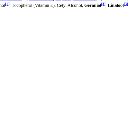
[1]
[3]
[3]
hol
, Tocopherol (Vitamin E), Cetyl Alcohol,
Geraniol
,
Linalool