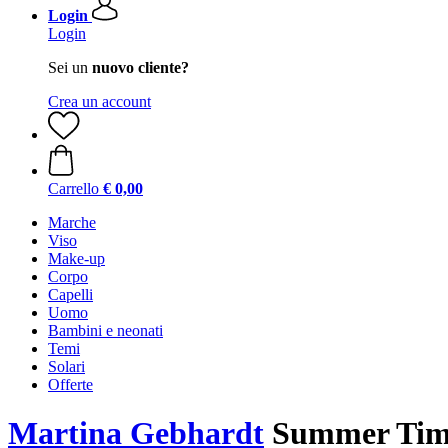
Login
Login
Sei un
nuovo cliente?
Crea un account
Carrello
€ 0,00
Marche
Viso
Make-up
Corpo
Capelli
Uomo
Bambini e neonati
Temi
Solari
Offerte
Martina Gebhardt
Summer Time