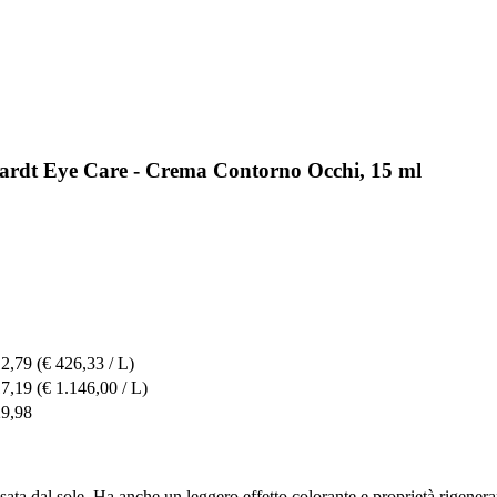
hardt Eye Care - Crema Contorno Occhi, 15 ml
12,79
(€ 426,33 / L)
17,19
(€ 1.146,00 / L)
29,98
sata dal sole. Ha anche un leggero effetto colorante e proprietà rigenera