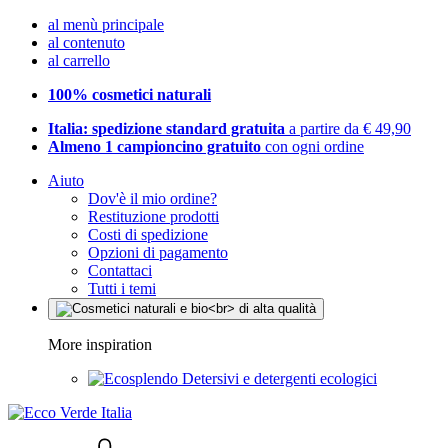
al menù principale
al contenuto
al carrello
100% cosmetici naturali
Italia: spedizione standard gratuita
a partire da € 49,90
Almeno 1 campioncino gratuito
con ogni ordine
Aiuto
Dov'è il mio ordine?
Restituzione prodotti
Costi di spedizione
Opzioni di pagamento
Contattaci
Tutti i temi
More inspiration
Detersivi e detergenti ecologici