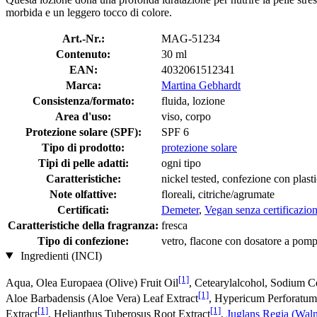
morbida e un leggero tocco di colore.
Art.-Nr.:
MAG-51234
Contenuto:
30 ml
EAN:
4032061512341
Marca:
Martina Gebhardt
Consistenza/formato:
fluida, lozione
Area d'uso:
viso, corpo
Protezione solare (SPF):
SPF 6
Tipo di prodotto:
protezione solare
Tipi di pelle adatti:
ogni tipo
Caratteristiche:
nickel tested, confezione con plasti
Note olfattive:
floreali, citriche/agrumate
Certificati:
Demeter
,
Vegan senza certificazio
Caratteristiche della fragranza:
fresca
Tipo di confezione:
vetro, flacone con dosatore a pompa
Ingredienti (INCI)
[1]
Aqua, Olea Europaea (Olive) Fruit Oil
, Cetearylalcohol, Sodium Ce
[1]
Aloe Barbadensis (Aloe Vera) Leaf Extract
, Hypericum Perforatum
[1]
[1]
Extract
, Helianthus Tuberosus Root Extract
,
Juglans Regia (Waln