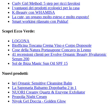
Curly Girl Method: 5 step per ricci favolosi
I vantaggi dei prodotti ecologici per la casa
K-Beauty con WHAMISA
La cute, un organo molto esteso e molto esposto!
Smart working rilassato con Pukka!
Scopri Ecco Verde:
LOGONA
Biofficina Toscana Crema Viso e Corpo Doposole
Cose della Natura Portasapone Concavo in Legno
41 recensioni clienti per Evolve Organic Beauty Hyaluronic
Serum 200
Sol de Ibiza Magic Sun Oil SPF 15
Nuovi prodotti:
hej Organic Sensitive Cleansing Balm
La Saponaria Balsamo Dopobarba 2 in 1
NUORI Creamy Quartz & Enzyme Exfoliator
Propolia Night Cream
Niyok Gel Doccia - Golden Glow