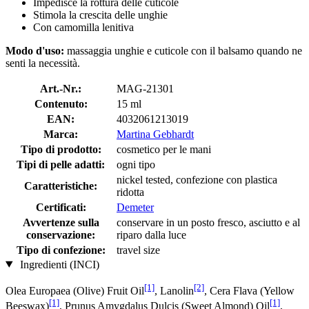
Impedisce la rottura delle cuticole
Stimola la crescita delle unghie
Con camomilla lenitiva
Modo d'uso:
massaggia unghie e cuticole con il balsamo quando ne
senti la necessità.
Art.-Nr.:
MAG-21301
Contenuto:
15 ml
EAN:
4032061213019
Marca:
Martina Gebhardt
Tipo di prodotto:
cosmetico per le mani
Tipi di pelle adatti:
ogni tipo
nickel tested, confezione con plastica
Caratteristiche:
ridotta
Certificati:
Demeter
Avvertenze sulla
conservare in un posto fresco, asciutto e al
conservazione:
riparo dalla luce
Tipo di confezione:
travel size
Ingredienti (INCI)
[1]
[2]
Olea Europaea (Olive) Fruit Oil
, Lanolin
, Cera Flava (Yellow
[1]
[1]
Beeswax)
, Prunus Amygdalus Dulcis (Sweet Almond) Oil
,