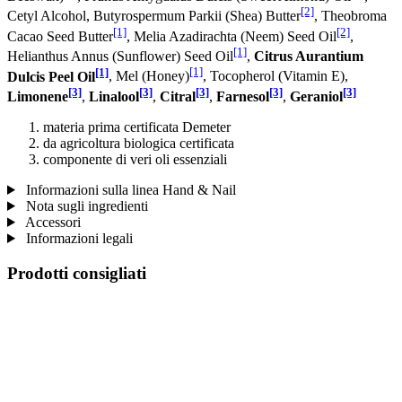
[2]
Cetyl Alcohol, Butyrospermum Parkii (Shea) Butter
, Theobroma
[1]
[2]
Cacao Seed Butter
, Melia Azadirachta (Neem) Seed Oil
,
[1]
Helianthus Annus (Sunflower) Seed Oil
,
Citrus Aurantium
[1]
[1]
Dulcis Peel Oil
, Mel (Honey)
, Tocopherol (Vitamin E),
[3]
[3]
[3]
[3]
[3]
Limonene
,
Linalool
,
Citral
,
Farnesol
,
Geraniol
materia prima certificata Demeter
da agricoltura biologica certificata
componente di veri oli essenziali
Informazioni sulla linea Hand & Nail
Nota sugli ingredienti
Accessori
Informazioni legali
Prodotti consigliati