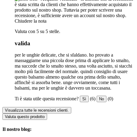
è stata scritta da clienti che hanno effettivamente acquistato il
prodotto sul nostro shop. Tuttavia per poter scrivere una
recensione, è sufficiente avere un account sul nostro shop.
Chiudere la nota
Valuta con 5 su 5 stelle.
valida
per le unghie delicate, che si sfaldano. ho provato a
massaggiarne una piccola dose prima di applicare lo smalto,
ma succede che lo smalto stesso, una volta asciutto, si stacchi
molto più facilmente del normale. quindi consiglio di usare
questo balsamo almeno qualche ora prima dello smalto,
affinchè si assorba bene. unge ovviamente, come tutti i
balsami, ma per le unghie è davvero un toccasana.
Ti è stata utile questa recensione?
(6)
(0)
Sì
No
Visualizza tutte le recensioni clienti.
Valuta questo prodotto
Il nostro blog: