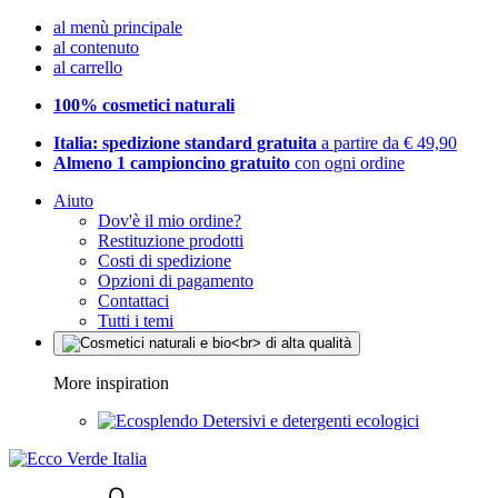
al menù principale
al contenuto
al carrello
100% cosmetici naturali
Italia: spedizione standard gratuita
a partire da € 49,90
Almeno 1 campioncino gratuito
con ogni ordine
Aiuto
Dov'è il mio ordine?
Restituzione prodotti
Costi di spedizione
Opzioni di pagamento
Contattaci
Tutti i temi
More inspiration
Detersivi e detergenti ecologici