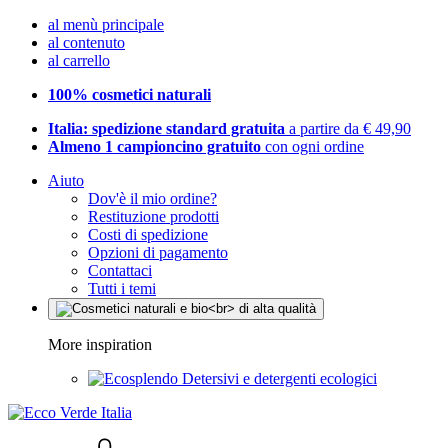
al menù principale
al contenuto
al carrello
100% cosmetici naturali
Italia: spedizione standard gratuita
a partire da € 49,90
Almeno 1 campioncino gratuito
con ogni ordine
Aiuto
Dov'è il mio ordine?
Restituzione prodotti
Costi di spedizione
Opzioni di pagamento
Contattaci
Tutti i temi
More inspiration
Detersivi e detergenti ecologici