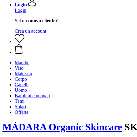
Login
Login
Sei un
nuovo cliente?
Crea un account
Marche
Viso
Make-up
Corpo
Capelli
Uomo
Bambini e neonati
Temi
Solari
Offerte
MÁDARA Organic Skincare
SKI